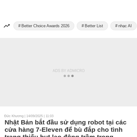
Better Choice Awards 2026
Better List
nhạc AI
Đức Khương
|
14/09/2025 | 11:03
Nhật Bản bắt đầu sử dụng robot tại các
cửa hàng 7-Eleven để bù đắp cho tình
trạng thiếu hụt lao động trầm trọng