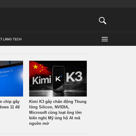
ẬT LÀNG TECH
n chip gây
Kimi K3 gây chấn động Thung
ndows 11 để
lũng Silicon, NVIDIA,
Microsoft cùng loạt ông lớn
kiến nghị Mỹ ủng hộ AI mã
nguồn mở