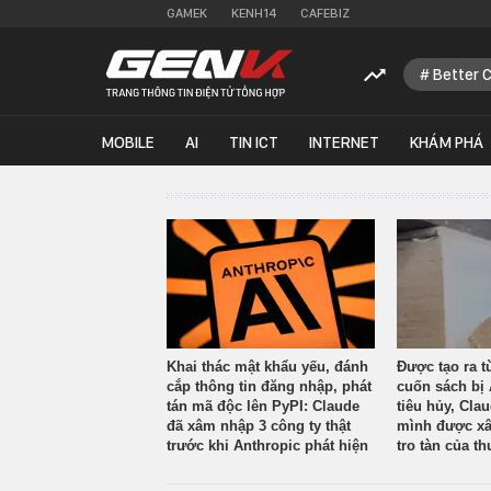
GAMEK
KENH14
CAFEBIZ
Better 
MOBILE
AI
TIN ICT
INTERNET
KHÁM PHÁ
Khai thác mật khẩu yếu, đánh
Được tạo ra t
cắp thông tin đăng nhập, phát
cuốn sách bị 
tán mã độc lên PyPI: Claude
tiêu hủy, Cla
đã xâm nhập 3 công ty thật
mình được xâ
trước khi Anthropic phát hiện
tro tàn của th