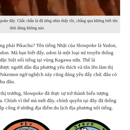
poke đây. Chắc chắn là đã từng nhìn thấy rồi, chẳng qua không biết tên
thôi đúng không nào.
ông phải Pikachu? Tên tiếng Nhật của Slowpoke là Yadon,
don. Mà bạn biết đấy, udon là một loại mì truyền thống
 đặc biệt nổi tiếng tại vùng Kagawa nữa. Thế là
ợc người dân địa phương yêu thích và tôn lên làm thị
hú Pokemon ngờ nghệch này cũng đáng yêu đấy chứ, đâu có
hu đâu.
thị trưởng, Slowpoke đã thực sự trở thành biểu tượng
a. Chính vì thế mà mới đây, chính quyền tại đây đã thống
nắp cống ở những địa điểm du lịch địa phương nổi tiếng.