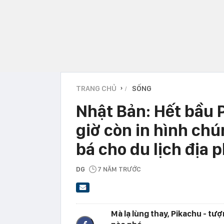
TRANG CHỦ
SỐNG
›
Nhật Bản: Hết bầu 
giờ còn in hình ch
bá cho du lịch địa
DG
7 NĂM TRƯỚC
Mà lạ lùng thay, Pikachu - t