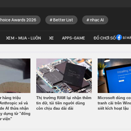
Choice Awards 2026
Better List
nhạc AI
XEM - MUA - LUÔN
XE
APPS-GAME
ĐỒ CHƠI SỐ
BÍ M
ừ hàng triệu
Thị trường RAM lại nhận thêm
Microsoft dùng co
Anthropic xé và
tin dữ, túi tiền người dùng
tranh cãi trên Wi
ude AI thừa nhận
còn chịu đau dài dài
siết kích hoạt lậu
y dựng từ "đống
ư viện"