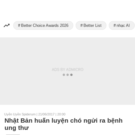
Better Choice Awards 2026
Better List
nhạc AI
Uyên Uyên Spiderum
|
21/06/2017 | 20:00
Nhật Bản huấn luyện chó ngửi ra bệnh
ung thư