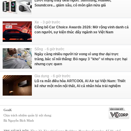
Lướt mạng thấy deal ngon: Samsung, Huawei,
Soundcore... giảm sâu, có món gần nửa giá
Xe - 3 giờ trước
Công bố Car Choice Awards 2026: Mở rộng vinh danh cả
con người, sự kiện thúc đẩy ngành xe Việt Nam
Sống - 6 giờ trước
Ngày càng nhiều người tử vong vì ung thư đại trực
tràng, bác sĩ nói thẳng: Bỏ ngay 3 "kho" vi nhựa cực hại
nhưng cực quen
Gia dụng - 6 giờ trước
LG ra mắt điều hòa ARTCOOL AI Air tại Việt Nam: Thiết
kế như một món nội thất, AI cá nhân hóa trải nghiệm
GenK
Chịu trách nhiệm quản lý nội dung:
Bà Nguyễn Bích Minh
TRỤ SỞ HÀ NỘI:
Tầng 22, Tòa nhà Center Building, Hapulico Complex, Số 01, phố