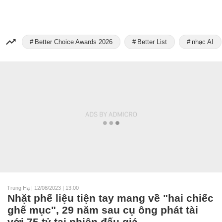
Better Choice Awards 2026
Better List
nhạc AI
Trung Hạ
|
12/08/2023 | 13:00
Nhặt phế liệu tiện tay mang về "hai chiếc
ghế mục", 29 năm sau cụ ông phát tài
với 75 tỷ tại phiên đấu giá