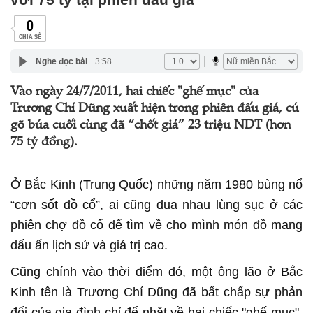
0
CHIA SẺ
Nghe đọc bài
3:58
Vào ngày 24/7/2011, hai chiếc "ghế mục" của
Trương Chí Dũng xuất hiện trong phiên đấu giá, cú
gõ búa cuối cùng đã “chốt giá” 23 triệu NDT (hơn
75 tỷ đồng).
Ở Bắc Kinh (Trung Quốc) những năm 1980 bùng nổ
“cơn sốt đồ cổ”, ai cũng đua nhau lùng sục ở các
phiên chợ đồ cổ để tìm về cho mình món đồ mang
dấu ấn lịch sử và giá trị cao.
Cũng chính vào thời điểm đó, một ông lão ở Bắc
Kinh tên là Trương Chí Dũng đã bất chấp sự phản
đối của gia đình chỉ để nhặt về hai chiếc "ghế mục",