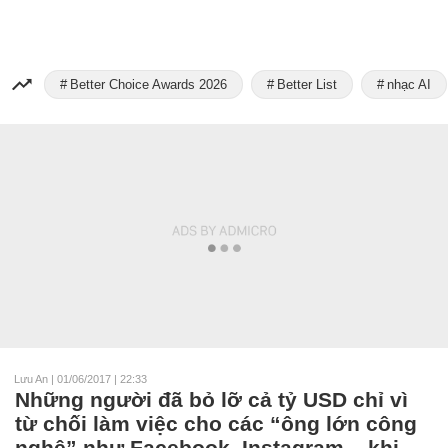
Better Choice Awards 2026
Better List
nhạc AI
Lưu An
|
01/06/2017 | 22:33
Những người đã bỏ lỡ cả tỷ USD chỉ vì
từ chối làm việc cho các “ông lớn công
nghệ” như Facebook, Instagram... khi