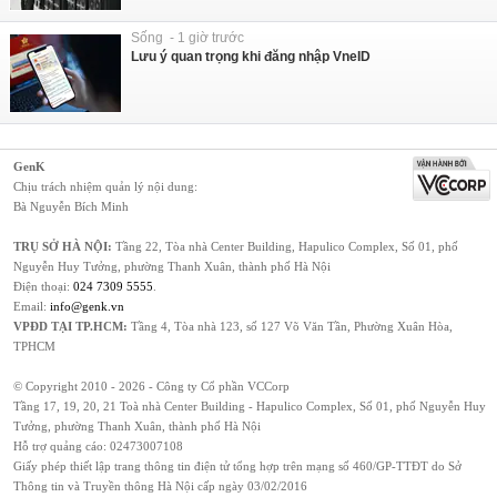
Sống - 1 giờ trước
Lưu ý quan trọng khi đăng nhập VneID
GenK
Chịu trách nhiệm quản lý nội dung:
Bà Nguyễn Bích Minh
TRỤ SỞ HÀ NỘI:
Tầng 22, Tòa nhà Center Building, Hapulico Complex, Số 01, phố
Nguyễn Huy Tưởng, phường Thanh Xuân, thành phố Hà Nội
Điện thoại:
024 7309 5555
.
Email:
info@genk.vn
VPĐD TẠI TP.HCM:
Tầng 4, Tòa nhà 123, số 127 Võ Văn Tần, Phường Xuân Hòa,
TPHCM
© Copyright 2010 - 2026 - Công ty Cổ phần VCCorp
Tầng 17, 19, 20, 21 Toà nhà Center Building - Hapulico Complex, Số 01, phố Nguyễn Huy
Tưởng, phường Thanh Xuân, thành phố Hà Nội
Hỗ trợ quảng cáo:
02473007108
Giấy phép thiết lập trang thông tin điện tử tổng hợp trên mạng số 460/GP-TTĐT do Sở
Thông tin và Truyền thông Hà Nội cấp ngày 03/02/2016