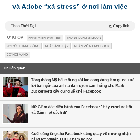
và Adobe “xả stress” ở nơi làm việc
Theo
Thời Đại
Copy link
TỪ KHÓA
NHÂN VIÊN ĐẦU TIÊN
THUNG LŨNG SILICON
NGƯỜI THÀNH CÔNG
NHÀ SÁNG LẬP
NHÂN VIÊN FACEBOOK
CƠ HỘI VÀNG
Tin liên quan
Tổng thống Mỹ hỏi một người lao công đang làm gì, câu trả
lời bất ngờ của anh ta đã truyền cảm hứng cho Mark
Zuckerberg xây dựng đế chế Facebook
Nữ Giám đốc điều hành của Facebook: "Hãy cưới trai tốt
và đám mọt sách đi"
Cuối cùng ông chủ Facebook cũng quay về trường nhận
bằng tốt nghiệp sau 12 năm bỏ học