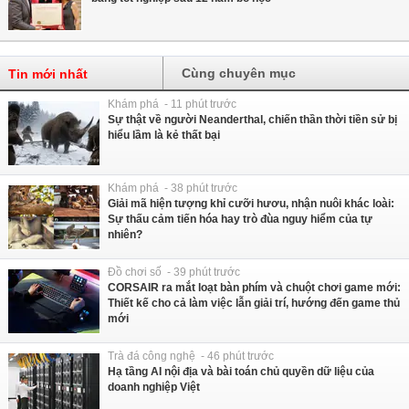
Cùng chuyên mục
Tin mới nhất
Khám phá - 11 phút trước
Sự thật về người Neanderthal, chiến thần thời tiền sử bị
hiểu lầm là kẻ thất bại
Khám phá - 38 phút trước
Giải mã hiện tượng khỉ cưỡi hươu, nhận nuôi khác loài:
Sự thấu cảm tiến hóa hay trò đùa nguy hiểm của tự
nhiên?
Đồ chơi số - 39 phút trước
CORSAIR ra mắt loạt bàn phím và chuột chơi game mới:
Thiết kế cho cả làm việc lẫn giải trí, hướng đến game thủ
mới
Trà đá công nghệ - 46 phút trước
Hạ tầng AI nội địa và bài toán chủ quyền dữ liệu của
doanh nghiệp Việt