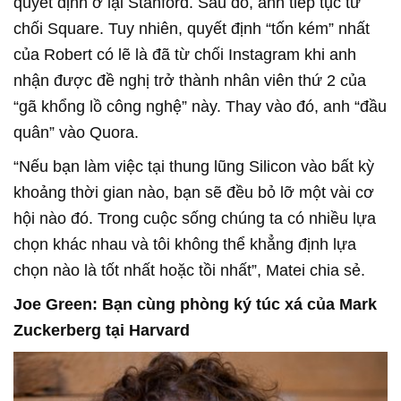
quyết định ở lại Stanford. Sau đó, anh tiếp tục từ
chối Square. Tuy nhiên, quyết định “tốn kém” nhất
của Robert có lẽ là đã từ chối Instagram khi anh
nhận được đề nghị trở thành nhân viên thứ 2 của
“gã khổng lồ công nghệ” này. Thay vào đó, anh “đầu
quân” vào Quora.
“Nếu bạn làm việc tại thung lũng Silicon vào bất kỳ
khoảng thời gian nào, bạn sẽ đều bỏ lỡ một vài cơ
hội nào đó. Trong cuộc sống chúng ta có nhiều lựa
chọn khác nhau và tôi không thể khẳng định lựa
chọn nào là tốt nhất hoặc tồi nhất”, Matei chia sẻ.
Joe Green: Bạn cùng phòng ký túc xá của Mark
Zuckerberg tại Harvard