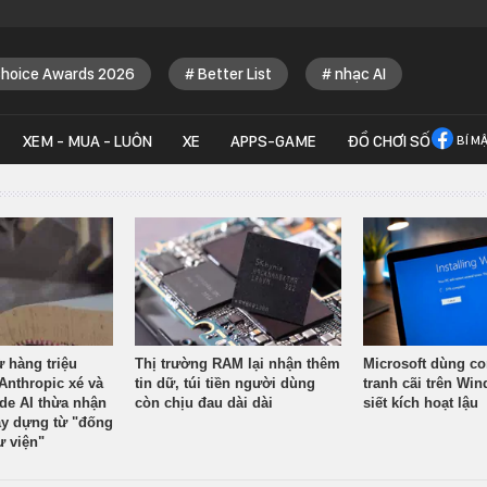
Choice Awards 2026
Better List
nhạc AI
XEM - MUA - LUÔN
XE
APPS-GAME
ĐỒ CHƠI SỐ
BÍ M
ừ hàng triệu
Thị trường RAM lại nhận thêm
Microsoft dùng co
Anthropic xé và
tin dữ, túi tiền người dùng
tranh cãi trên Wi
ude AI thừa nhận
còn chịu đau dài dài
siết kích hoạt lậu
y dựng từ "đống
ư viện"