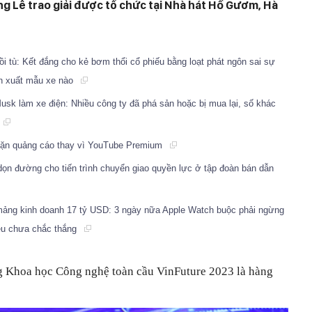
ng Lễ trao giải được tổ chức tại Nhà hát Hồ Gươm, Hà
gồi tù: Kết đắng cho kẻ bơm thổi cổ phiếu bằng loạt phát ngôn sai sự
ản xuất mẫu xe nào
Musk làm xe điện: Nhiều công ty đã phá sản hoặc bị mua lại, số khác
hặn quảng cáo thay vì YouTube Premium
ọn đường cho tiến trình chuyển giao quyền lực ở tập đoàn bán dẫn
 mảng kinh doanh 17 tỷ USD: 3 ngày nữa Apple Watch buộc phải ngừng
 đều chưa chắc thắng
ởng Khoa học Công nghệ toàn cầu VinFuture 2023 là hàng