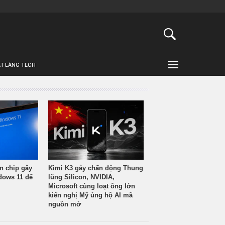
ẬT LÀNG TECH
n chip gây
Kimi K3 gây chấn động Thung
ndows 11 để
lũng Silicon, NVIDIA,
Microsoft cùng loạt ông lớn
kiến nghị Mỹ ủng hộ AI mã
nguồn mở