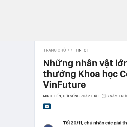
TRANG CHỦ
TIN ICT
›
Những nhân vật lớn 
thưởng Khoa học C
VinFuture
MINH TIẾN
, ĐỜI SỐNG PHÁP LUẬT
3 NĂM TRƯ
Tối 20/11, chủ nhân các giải t