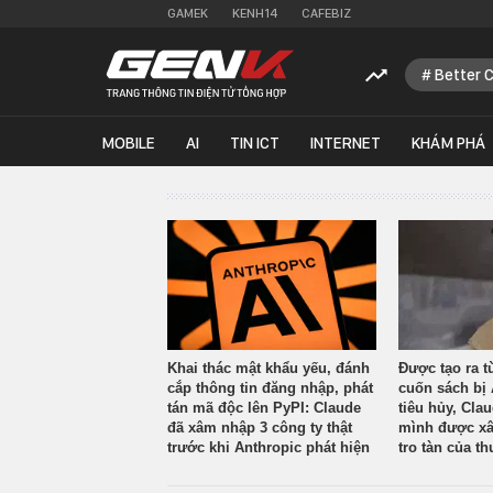
GAMEK
KENH14
CAFEBIZ
Better 
MOBILE
AI
TIN ICT
INTERNET
KHÁM PHÁ
Khai thác mật khẩu yếu, đánh
Được tạo ra t
cắp thông tin đăng nhập, phát
cuốn sách bị 
tán mã độc lên PyPI: Claude
tiêu hủy, Cla
đã xâm nhập 3 công ty thật
mình được xâ
trước khi Anthropic phát hiện
tro tàn của th