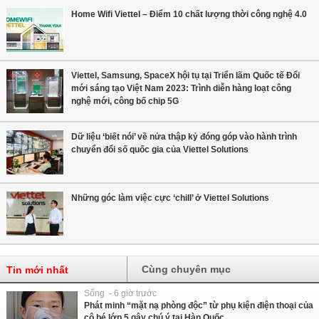
Home Wifi Viettel – Điểm 10 chất lượng thời công nghệ 4.0
Viettel, Samsung, SpaceX hội tụ tại Triển lãm Quốc tế Đổi
mới sáng tạo Việt Nam 2023: Trình diễn hàng loạt công
nghệ mới, công bố chip 5G
Dữ liệu ‘biết nói’ về nửa thập kỷ đóng góp vào hành trình
chuyển đổi số quốc gia của Viettel Solutions
Những góc làm việc cực ‘chill’ ở Viettel Solutions
Cùng chuyên mục
Tin mới nhất
Sống - 6 giờ trước
Phát minh “mặt nạ phòng độc” từ phụ kiện điện thoại của
cô bé lớp 5 gây chú ý tại Hàn Quốc