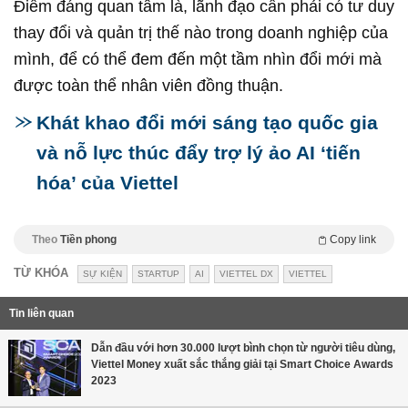
Điểm đáng quan tâm là, lãnh đạo cần phải có tư duy
thay đổi và quản trị thế nào trong doanh nghiệp của
mình, để có thể đem đến một tầm nhìn đổi mới mà
được toàn thể nhân viên đồng thuận.
Khát khao đổi mới sáng tạo quốc gia
và nỗ lực thúc đẩy trợ lý ảo AI ‘tiến
hóa’ của Viettel
Theo
Tiền phong
Copy link
TỪ KHÓA
SỰ KIỆN
STARTUP
AI
VIETTEL DX
VIETTEL
Tin liên quan
Dẫn đầu với hơn 30.000 lượt bình chọn từ người tiêu dùng,
Viettel Money xuất sắc thắng giải tại Smart Choice Awards
2023