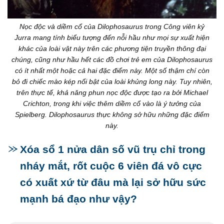
Nọc độc và diềm cổ của Dilophosaurus trong Công viên kỷ
Jurra mang tính biểu tượng đến nỗi hầu như mọi sự xuất hiện
khác của loài vật này trên các phương tiện truyền thông đại
chúng, cũng như hầu hết các đồ chơi trẻ em của Dilophosaurus
có ít nhất một hoặc cả hai đặc điểm này. Một số thậm chí còn
bỏ đi chiếc mào kép nổi bật của loài khủng long này. Tuy nhiên,
trên thực tế, khả năng phun nọc độc được tạo ra bởi Michael
Crichton, trong khi việc thêm diềm cổ vào là ý tưởng của
Spielberg. Dilophosaurus thực không sở hữu những đặc điểm
này.
Xóa sổ 1 nửa dân số vũ trụ chỉ trong
nháy mắt, rốt cuộc 6 viên đá vô cực
có xuất xứ từ đâu mà lại sở hữu sức
mạnh bá đạo như vậy?