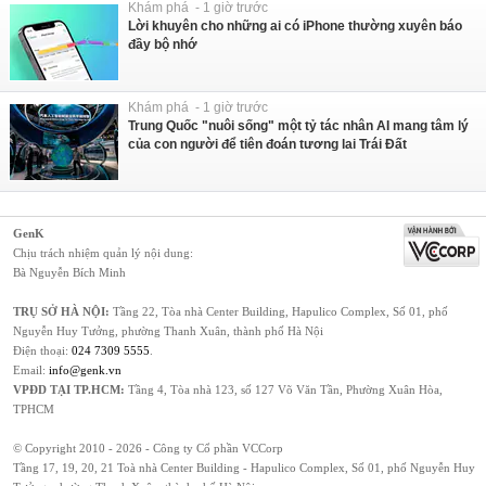
Khám phá - 1 giờ trước
Lời khuyên cho những ai có iPhone thường xuyên báo
đầy bộ nhớ
Khám phá - 1 giờ trước
Trung Quốc "nuôi sống" một tỷ tác nhân AI mang tâm lý
của con người để tiên đoán tương lai Trái Đất
GenK
Chịu trách nhiệm quản lý nội dung:
Bà Nguyễn Bích Minh
TRỤ SỞ HÀ NỘI:
Tầng 22, Tòa nhà Center Building, Hapulico Complex, Số 01, phố
Nguyễn Huy Tưởng, phường Thanh Xuân, thành phố Hà Nội
Điện thoại:
024 7309 5555
.
Email:
info@genk.vn
VPĐD TẠI TP.HCM:
Tầng 4, Tòa nhà 123, số 127 Võ Văn Tần, Phường Xuân Hòa,
TPHCM
© Copyright 2010 - 2026 - Công ty Cổ phần VCCorp
Tầng 17, 19, 20, 21 Toà nhà Center Building - Hapulico Complex, Số 01, phố Nguyễn Huy