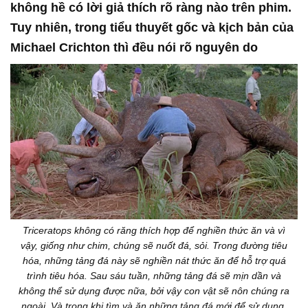
không hề có lời giả thích rõ ràng nào trên phim.
Tuy nhiên, trong tiểu thuyết gốc và kịch bản của
Michael Crichton thì đều nói rõ nguyên do
Triceratops không có răng thích hợp để nghiền thức ăn và vì
vậy, giống như chim, chúng sẽ nuốt đá, sỏi. Trong đường tiêu
hóa, những tảng đá này sẽ nghiền nát thức ăn để hỗ trợ quá
trình tiêu hóa. Sau sáu tuần, những tảng đá sẽ mịn dần và
không thể sử dụng được nữa, bởi vậy con vật sẽ nôn chúng ra
ngoài. Và trong khi tìm và ăn những tảng đá mới để sử dụng,