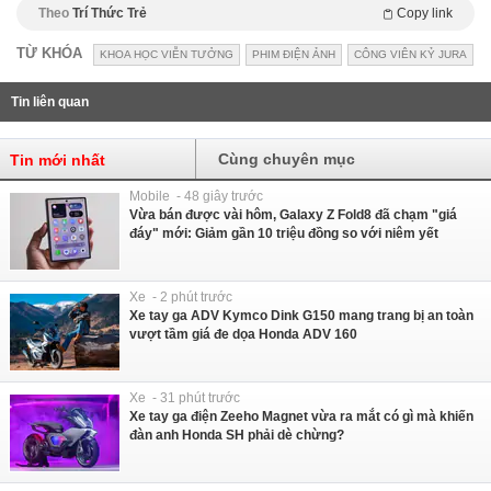
Theo
Trí Thức Trẻ
Copy link
TỪ KHÓA
KHOA HỌC VIỄN TƯỞNG
PHIM ĐIỆN ẢNH
CÔNG VIÊN KỶ JURA
Tin liên quan
Cùng chuyên mục
Tin mới nhất
Mobile - 48 giây trước
Vừa bán được vài hôm, Galaxy Z Fold8 đã chạm "giá
đáy" mới: Giảm gần 10 triệu đồng so với niêm yết
Xe - 2 phút trước
Xe tay ga ADV Kymco Dink G150 mang trang bị an toàn
vượt tầm giá đe dọa Honda ADV 160
Xe - 31 phút trước
Xe tay ga điện Zeeho Magnet vừa ra mắt có gì mà khiến
đàn anh Honda SH phải dè chừng?