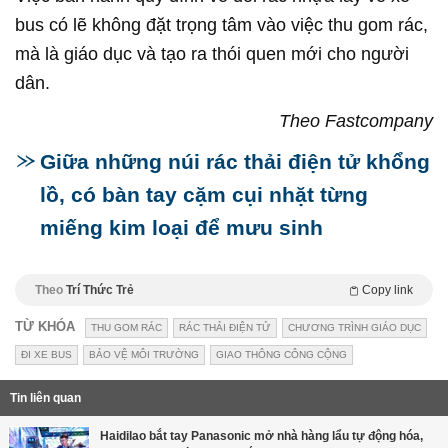
bus có lẽ không đặt trọng tâm vào việc thu gom rác,
mà là giáo dục và tạo ra thói quen mới cho người
dân.
Theo Fastcompany
Giữa những núi rác thải điện tử khổng
lồ, có bàn tay cặm cụi nhặt từng
miếng kim loại để mưu sinh
Theo
Trí Thức Trẻ
Copy link
TỪ KHÓA
THU GOM RÁC
RÁC THẢI ĐIỆN TỬ
CHƯƠNG TRÌNH GIÁO DỤC
ĐI XE BUS
BẢO VỆ MÔI TRƯỜNG
GIAO THÔNG CÔNG CỘNG
Tin liên quan
Haidilao bắt tay Panasonic mở nhà hàng lẩu tự động hóa,