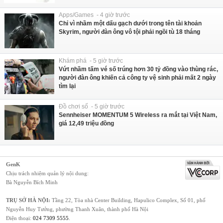
Apps/Games - 4 giờ trước
Chỉ vì nhầm một dấu gạch dưới trong tên tài khoản
Skyrim, người đàn ông vô tội phải ngồi tù 18 tháng
Khám phá - 5 giờ trước
Vứt nhầm tấm vé số trúng hơn 30 tỷ đồng vào thùng rác,
người đàn ông khiến cả công ty vệ sinh phải mất 2 ngày
tìm lại
Đồ chơi số - 5 giờ trước
Sennheiser MOMENTUM 5 Wireless ra mắt tại Việt Nam,
giá 12,49 triệu đồng
GenK
Chịu trách nhiệm quản lý nội dung:
Bà Nguyễn Bích Minh
TRỤ SỞ HÀ NỘI:
Tầng 22, Tòa nhà Center Building, Hapulico Complex, Số 01, phố
Nguyễn Huy Tưởng, phường Thanh Xuân, thành phố Hà Nội
Điện thoại:
024 7309 5555
.