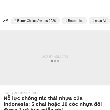
Better Choice Awards 2026
Better List
nhạc AI
Long.J
|
29/10/2018 | 16:10
Nỗ lực chống rác thải nhựa của
Indonesia: 5 chai hoặc 10 cốc nhựa đổi
được 1 vé bus miễn phí