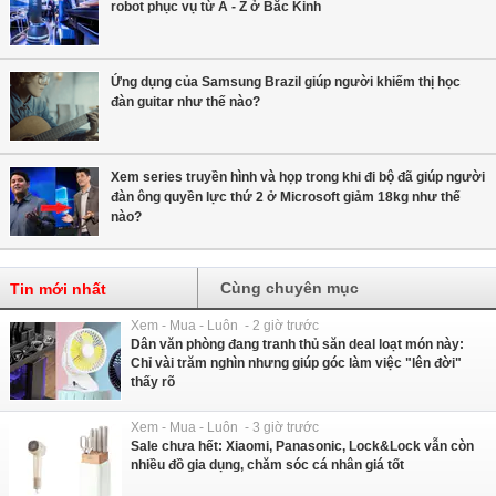
robot phục vụ từ A - Z ở Bắc Kinh
Ứng dụng của Samsung Brazil giúp người khiếm thị học
đàn guitar như thế nào?
Xem series truyền hình và họp trong khi đi bộ đã giúp người
đàn ông quyền lực thứ 2 ở Microsoft giảm 18kg như thế
nào?
Cùng chuyên mục
Tin mới nhất
Xem - Mua - Luôn - 2 giờ trước
Dân văn phòng đang tranh thủ săn deal loạt món này:
Chỉ vài trăm nghìn nhưng giúp góc làm việc "lên đời"
thấy rõ
Xem - Mua - Luôn - 3 giờ trước
Sale chưa hết: Xiaomi, Panasonic, Lock&Lock vẫn còn
nhiều đồ gia dụng, chăm sóc cá nhân giá tốt