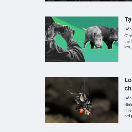
Tạ
Sốn
Ở nh
thế 
lợn,
Lo
ch
Sốn
Nhện
nhiề
nơi 