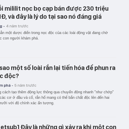
i mililit nọc bọ cạp bán được 230 triệu
Đ, và đây là lý do tại sao nó đáng giá
g -
4 năm trước
ẳn một dược điển trong nọc độc của các loài động vật đang chờ
c con người khám phá.
 sao một số loài rắn lại tiến hóa để phun ra
c độc?
m phá -
5 năm trước
 cách tạo thêm động lực thông qua chuyển động nhanh "như chớp"
các cơ ở đầu và cổ, rắn hổ mang có thể bắn chất độc lên đến hai
rưỡi với độ chính xác ấn tượng.
ietsub] Đây là những gì xảy ra khi một con