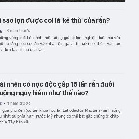
i sao lợn được coi là 'kẻ thù' của rắn?
g -
3 năm trước
ững vùng quê hẻo lánh, một số cụ già có kinh nghiệm luôn nói với
hệ trẻ rằng nếu sợ rắn vào nhà trộm gà vịt thì cứ nuôi thêm vài con
 vì lợn là sát thủ của rắn.
ài nhện có nọc độc gấp 15 lần rắn đuôi
uông nguy hiểm như thế nào?
g -
4 năm trước
 góa phụ đen (có tên khoa học là: Latrodectus Mactans) sinh sống
u nhất tại phía Nam nước Mỹ nhưng có thể bắt gặp chúng ở khắp
phía Tây bán cầu.