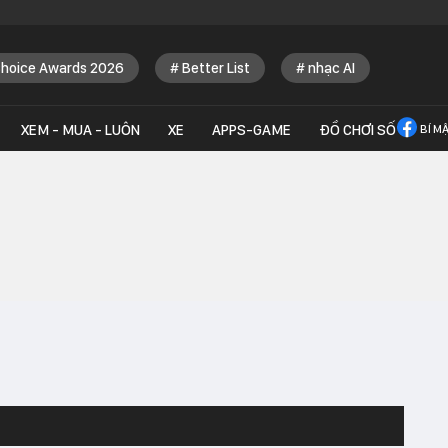
Choice Awards 2026
Better List
nhạc AI
XEM - MUA - LUÔN
XE
APPS-GAME
ĐỒ CHƠI SỐ
BÍ M