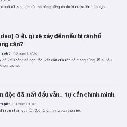
 trước
à loài rết đầu tiên có khả năng sống cả dưới nước lẫn trên cạn.
ideo] Điều gì sẽ xảy đến nếu bị rắn hổ
ng cắn?
m phá -
10 năm trước
 cả khi không có nọc độc, vết cắn của rắn hổ mang cũng để lại hậu
khôn lường.
n độc đã mất đầu vẫn... tự cắn chính mình
m phá -
11 năm trước
khi nạn nhân của rắn độc lại chính là bản thân nó.