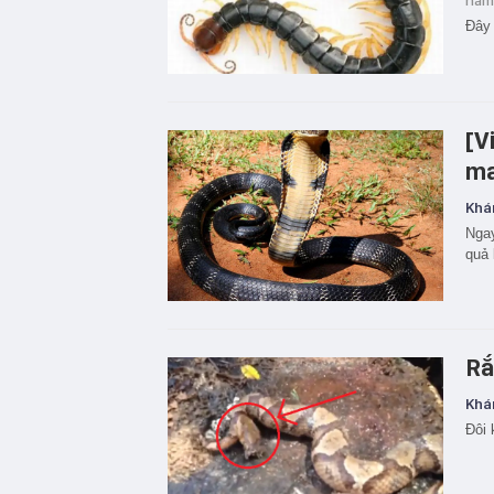
năm
Đây l
[V
ma
Khá
Ngay
quả 
Rắ
Khá
Đôi 