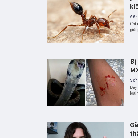
ki
Sốn
Chỉ 
giải
Bị
MX
Sốn
Đây 
loài
Gặ
th