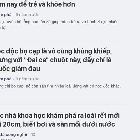
m nay để trẻ và khỏe hơn
m phá -
9 năm trước
tự tuyên bố rằng nọc rắn đã giúp mình trẻ ra và tránh được nhiều
 tật.
c độc bọ cạp là vô cùng khủng khiếp,
ng với "Đại ca" chuột này, đấy chỉ là
uốc giảm đau
m phá -
9 năm trước
g chỉ bọ cạp, nó còn săn tìm nhiều loài động vật có nọc độc khác.
c nhà khoa học khám phá ra loài rết mới
̀i 20cm, biết bơi và săn mồi dưới nước
 đá công nghệ -
10