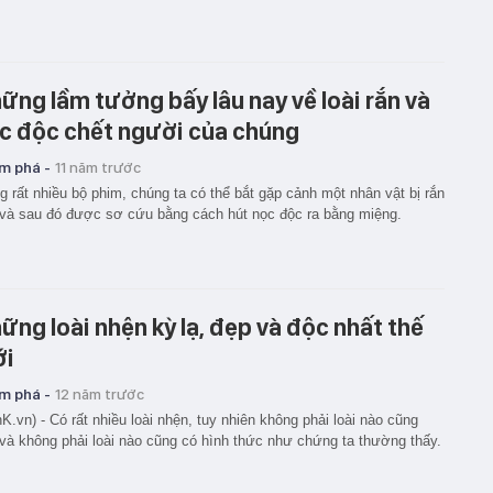
ững lầm tưởng bấy lâu nay về loài rắn và
c độc chết người của chúng
m phá -
11 năm trước
g rất nhiều bộ phim, chúng ta có thể bắt gặp cảnh một nhân vật bị rắn
và sau đó được sơ cứu bằng cách hút nọc độc ra bằng miệng.
ững loài nhện kỳ lạ, đẹp và độc nhất thế
ới
m phá -
12 năm trước
K.vn) - Có rất nhiều loài nhện, tuy nhiên không phải loài nào cũng
và không phải loài nào cũng có hình thức như chứng ta thường thấy.