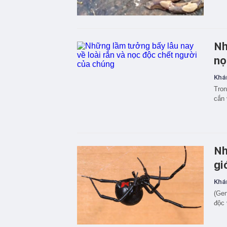
Nh
nọ
Khá
Tron
cắn 
Nh
gi
Khá
(Gen
độc 