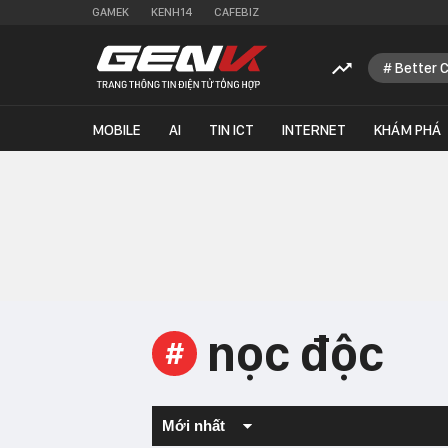
GAMEK
KENH14
CAFEBIZ
Better 
MOBILE
AI
TIN ICT
INTERNET
KHÁM PHÁ
nọc độc
#
Mới nhất