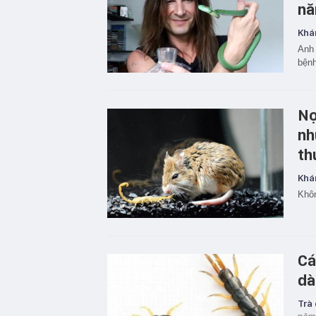
nă
Khá
Anh 
bệnh
Nọ
như
th
Khá
Khôn
Cá
da
Trà