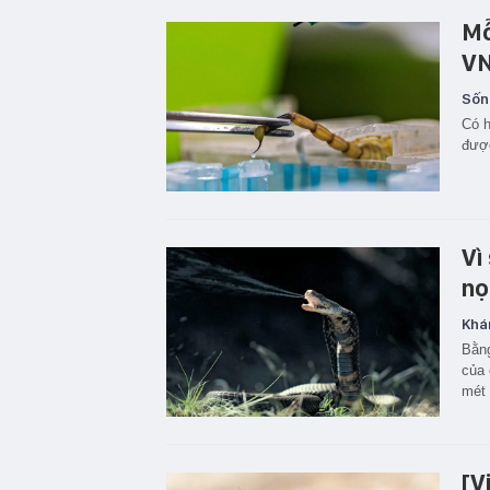
Mỗ
VN
Sốn
Có h
đượ
Vì
nọ
Khá
Bằng
của 
mét 
[V