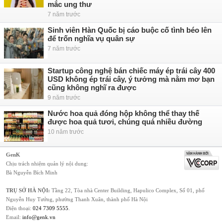
mắc ung thư
7 năm trước
Sinh viên Hàn Quốc bị cáo buộc cố tình béo lên
để trốn nghĩa vụ quân sự
7 năm trước
Startup công nghệ bán chiếc máy ép trái cây 400
USD không ép trái cây, ý tưởng mà nằm mơ bạn
cũng không nghĩ ra được
9 năm trước
Nước hoa quả đóng hộp không thể thay thế
được hoa quả tươi, chúng quá nhiều đường
10 năm trước
GenK
Chịu trách nhiệm quản lý nội dung:
Bà Nguyễn Bích Minh
TRỤ SỞ HÀ NỘI:
Tầng 22, Tòa nhà Center Building, Hapulico Complex, Số 01, phố
Nguyễn Huy Tưởng, phường Thanh Xuân, thành phố Hà Nội
Điện thoại:
024 7309 5555
.
Email:
info@genk.vn