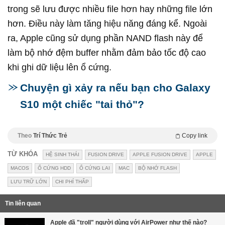
trong sẽ lưu được nhiều file hơn hay những file lớn
hơn. Điều này làm tăng hiệu năng đáng kể. Ngoài
ra, Apple cũng sử dụng phần NAND flash này để
làm bộ nhớ đệm buffer nhằm đảm bảo tốc độ cao
khi ghi dữ liệu lên ổ cứng.
Chuyện gì xảy ra nếu bạn cho Galaxy
S10 một chiếc "tai thỏ"?
Theo
Trí Thức Trẻ
Copy link
TỪ KHÓA
HỆ SINH THÁI
FUSION DRIVE
APPLE FUSION DRIVE
APPLE
MACOS
Ổ CỨNG HDD
Ổ CỨNG LAI
MAC
BỘ NHỚ FLASH
LƯU TRỮ LỚN
CHI PHÍ THẤP
Tin liên quan
Apple đã "troll" người dùng với AirPower như thế nào?