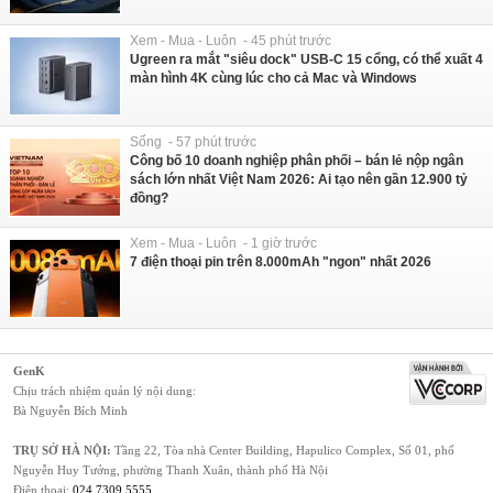
Xem - Mua - Luôn - 45 phút trước
Ugreen ra mắt "siêu dock" USB-C 15 cổng, có thể xuất 4
màn hình 4K cùng lúc cho cả Mac và Windows
Sống - 57 phút trước
Công bố 10 doanh nghiệp phân phối – bán lẻ nộp ngân
sách lớn nhất Việt Nam 2026: Ai tạo nên gần 12.900 tỷ
đồng?
Xem - Mua - Luôn - 1 giờ trước
7 điện thoại pin trên 8.000mAh "ngon" nhất 2026
GenK
Chịu trách nhiệm quản lý nội dung:
Bà Nguyễn Bích Minh
TRỤ SỞ HÀ NỘI:
Tầng 22, Tòa nhà Center Building, Hapulico Complex, Số 01, phố
Nguyễn Huy Tưởng, phường Thanh Xuân, thành phố Hà Nội
Điện thoại:
024 7309 5555
.