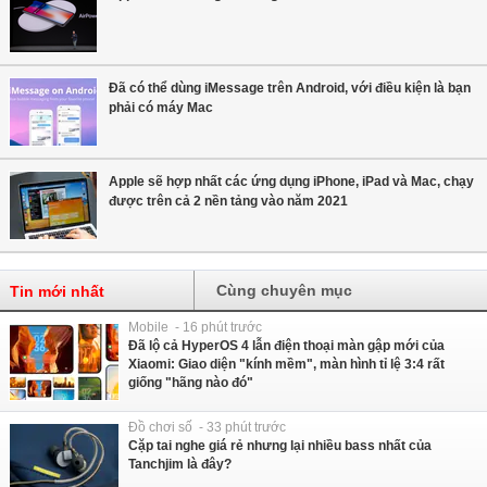
Đã có thể dùng iMessage trên Android, với điều kiện là bạn
phải có máy Mac
Apple sẽ hợp nhất các ứng dụng iPhone, iPad và Mac, chạy
được trên cả 2 nền tảng vào năm 2021
Cùng chuyên mục
Tin mới nhất
Mobile - 16 phút trước
Đã lộ cả HyperOS 4 lẫn điện thoại màn gập mới của
Xiaomi: Giao diện "kính mềm", màn hình tỉ lệ 3:4 rất
giống "hãng nào đó"
Đồ chơi số - 33 phút trước
Cặp tai nghe giá rẻ nhưng lại nhiều bass nhất của
Tanchjim là đây?