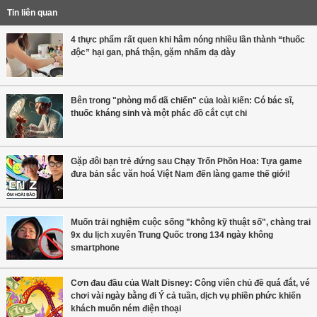
Tin liên quan
4 thực phẩm rất quen khi hâm nóng nhiều lần thành “thuốc
độc” hại gan, phá thận, gặm nhấm dạ dày
Bên trong "phòng mổ dã chiến" của loài kiến: Có bác sĩ,
thuốc kháng sinh và một phác đồ cắt cụt chi
Gặp đôi bạn trẻ đứng sau Chạy Trốn Phồn Hoa: Tựa game
đưa bản sắc văn hoá Việt Nam đến làng game thế giới!
Muốn trải nghiệm cuộc sống "không kỹ thuật số", chàng trai
9x du lịch xuyên Trung Quốc trong 134 ngày không
smartphone
Cơn đau đầu của Walt Disney: Công viên chủ đề quá đắt, vé
chơi vài ngày bằng đi Ý cả tuần, dịch vụ phiền phức khiến
khách muốn ném điện thoại