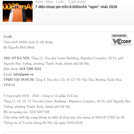
Xem - Mua - Luôn - 1 giờ trước
7 điện thoại pin trên 8.000mAh "ngon" nhất 2026
GenK
Chịu trách nhiệm quản lý nội dung:
Bà Nguyễn Bích Minh
TRỤ SỞ HÀ NỘI:
Tầng 22, Tòa nhà Center Building, Hapulico Complex, Số 01, phố
Nguyễn Huy Tưởng, phường Thanh Xuân, thành phố Hà Nội
Điện thoại:
024 7309 5555
.
Email:
info@genk.vn
VPĐD TẠI TP.HCM:
Tầng 4, Tòa nhà 123, số 127 Võ Văn Tần, Phường Xuân Hòa,
TPHCM
© Copyright 2010 - 2026 - Công ty Cổ phần VCCorp
Tầng 17, 19, 20, 21 Toà nhà Center Building - Hapulico Complex, Số 01, phố Nguyễn Huy
Tưởng, phường Thanh Xuân, thành phố Hà Nội
Hỗ trợ quảng cáo:
02473007108
Giấy phép thiết lập trang thông tin điện tử tổng hợp trên mạng số 460/GP-TTĐT do Sở
Thông tin và Truyền thông Hà Nội cấp ngày 03/02/2016