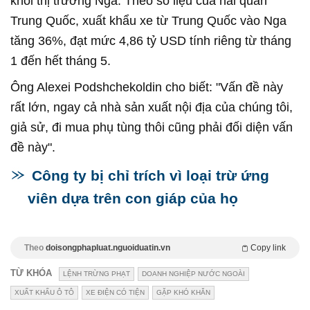
khỏi thị trường Nga. Theo số liệu của hải quan
Trung Quốc, xuất khẩu xe từ Trung Quốc vào Nga
tăng 36%, đạt mức 4,86 tỷ USD tính riêng từ tháng
1 đến hết tháng 5.
Ông Alexei Podshchekoldin cho biết: "Vấn đề này
rất lớn, ngay cả nhà sản xuất nội địa của chúng tôi,
giả sử, đi mua phụ tùng thôi cũng phải đối diện vấn
đề này".
Công ty bị chỉ trích vì loại trừ ứng
viên dựa trên con giáp của họ
Theo
doisongphapluat.nguoiduatin.vn
Copy link
TỪ KHÓA
LỆNH TRỪNG PHẠT
DOANH NGHIỆP NƯỚC NGOÀI
XUẤT KHẨU Ô TÔ
XE ĐIỆN CÓ TIỆN
GẶP KHÓ KHĂN