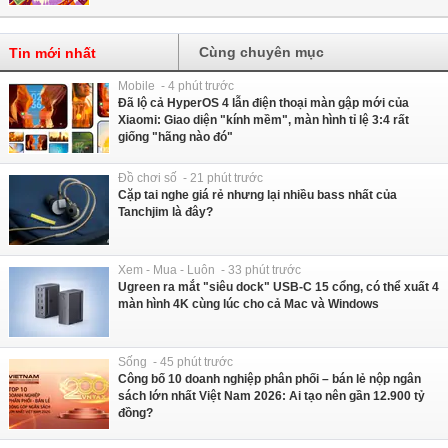
Cùng chuyên mục
Tin mới nhất
Mobile - 4 phút trước
Đã lộ cả HyperOS 4 lẫn điện thoại màn gập mới của
Xiaomi: Giao diện "kính mềm", màn hình tỉ lệ 3:4 rất
giống "hãng nào đó"
Đồ chơi số - 21 phút trước
Cặp tai nghe giá rẻ nhưng lại nhiều bass nhất của
Tanchjim là đây?
Xem - Mua - Luôn - 33 phút trước
Ugreen ra mắt "siêu dock" USB-C 15 cổng, có thể xuất 4
màn hình 4K cùng lúc cho cả Mac và Windows
Sống - 45 phút trước
Công bố 10 doanh nghiệp phân phối – bán lẻ nộp ngân
sách lớn nhất Việt Nam 2026: Ai tạo nên gần 12.900 tỷ
đồng?