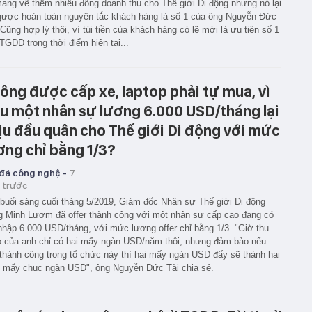
ang về thêm nhiều đồng doanh thu cho Thế giới Di động nhưng nó lại
gược hoàn toàn nguyên tắc khách hàng là số 1 của ông Nguyễn Đức
 Cũng hợp lý thôi, vì túi tiền của khách hàng có lẽ mới là ưu tiên số 1
TGDĐ trong thời điểm hiện tại...
ông được cấp xe, laptop phải tự mua, vì
u một nhân sự lương 6.000 USD/tháng lại
ịu đầu quân cho Thế giới Di động với mức
ơng chỉ bằng 1/3?
 đá công nghệ -
7
 trước
buổi sáng cuối tháng 5/2019, Giám đốc Nhân sự Thế giới Di động
 Minh Lượm đã offer thành công với một nhân sự cấp cao đang có
nhập 6.000 USD/tháng, với mức lương offer chỉ bằng 1/3. "Giờ thu
 của anh chỉ có hai mấy ngàn USD/năm thôi, nhưng đảm bảo nếu
thành công trong tổ chức này thì hai mấy ngàn USD đấy sẽ thành hai
 mấy chục ngàn USD", ông Nguyễn Đức Tài chia sẻ.