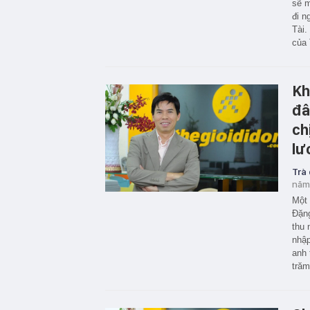
sẽ m
đi n
Tài.
của 
Kh
đâ
ch
lư
Trà
năm
Một 
Đặng
thu 
nhập
anh 
trăm