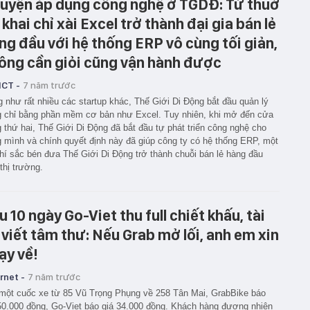
uyện áp dụng công nghệ ở TGDĐ: Từ thuở
 khai chỉ xài Excel trở thành đại gia bán lẻ
ng đầu với hệ thống ERP vô cùng tối giản,
ông cần giỏi cũng vận hành được
ICT -
7 năm trước
 như rất nhiều các startup khác, Thế Giới Di Động bắt đầu quản lý
 chỉ bằng phần mềm cơ bản như Excel. Tuy nhiên, khi mở đến cửa
 thứ hai, Thế Giới Di Động đã bắt đầu tự phát triển công nghệ cho
g mình và chính quyết định này đã giúp công ty có hệ thống ERP, một
hí sắc bén đưa Thế Giới Di Động trở thành chuỗi bán lẻ hàng đầu
 thị trường.
u 10 ngày Go-Viet thu full chiết khấu, tài
 viết tâm thư: Nếu Grab mở lối, anh em xin
ạy về!
rnet -
7 năm trước
một cuốc xe từ 85 Vũ Trọng Phụng về 258 Tân Mai, GrabBike báo
50.000 đồng, Go-Viet báo giá 34.000 đồng. Khách hàng đương nhiên