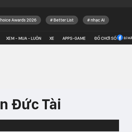
Choice Awards 2026
Better List
nhạc AI
XEM - MUA - LUÔN
XE
APPS-GAME
ĐỒ CHƠI SỐ
BÍ M
n Đức Tài