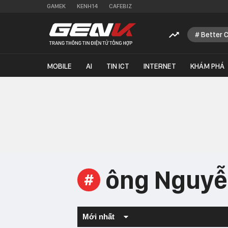
GAMEK
KENH14
CAFEBIZ
Better 
MOBILE
AI
TIN ICT
INTERNET
KHÁM PHÁ
ông Nguyễ
#
Mới nhất