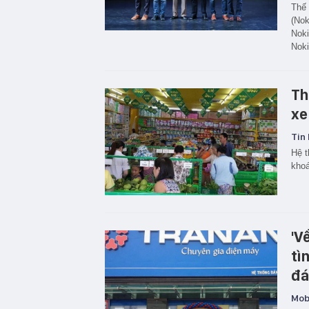
Thế 
(Nok
Noki
Noki
Th
xe
Tin 
Hệ t
khoá
'V
tì
đá
Mobi