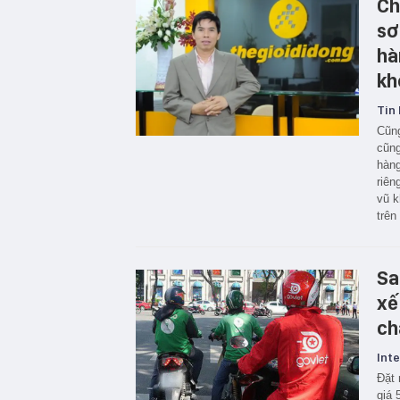
Ch
sơ
hà
kh
Tin 
Cũng
cũng
hàng
riên
vũ k
trên
Sa
xế
ch
Inte
Đặt 
giá 