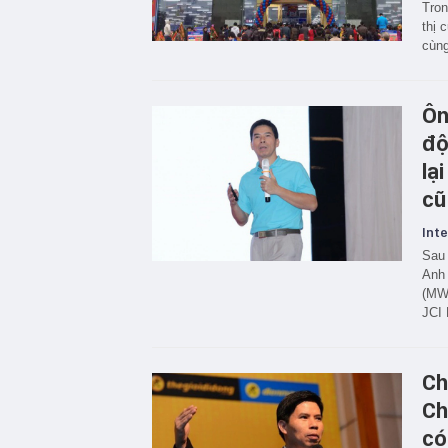
Tron
thị 
cùng
Ôn
độ
lạ
cũ
Inte
Sau 
Anh 
(MWG
JCI 
Ch
Ch
có