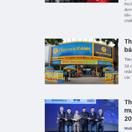
thíc
đươn
tiền
chiế
Th
bá
Tin 
Sẽ c
nhằm
các 
Th
mụ
20
Mobi