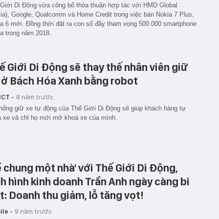
Giới Di Động vừa công bố thỏa thuận hợp tác với HMD Global
ia), Google, Qualcomm và Home Credit trong việc bán Nokia 7 Plus,
a 6 mới. Đồng thời đặt ra con số đầy tham vọng 500.000 smartphone
a trong năm 2018.
ế Giới Di Động sẽ thay thế nhân viên giữ
 ở Bách Hóa Xanh bằng robot
ICT -
8 năm trước
hống giữ xe tự động của Thế Giới Di Động sẽ giúp khách hàng tự
 xe và chỉ họ mới mở khoá xe của mình.
ề chung một nhà' với Thế Giới Di Động,
nh hình kinh doanh Trần Anh ngày càng bi
t: Doanh thu giảm, lỗ tăng vọt!
le -
9 năm trước