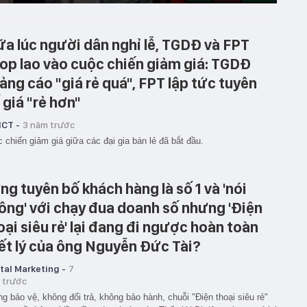
ữa lúc người dân nghỉ lễ, TGDĐ và FPT
op lao vào cuộc chiến giảm giá: TGDĐ
ảng cáo "giá rẻ quá", FPT lập tức tuyên
 giá "rẻ hơn"
ICT -
3 năm trước
 chiến giảm giá giữa các đại gia bán lẻ đã bắt đầu.
ng tuyên bố khách hàng là số 1 và 'nói
ông' với chạy đua doanh số nhưng 'Điện
oại siêu rẻ' lại đang đi ngược hoàn toàn
iết lý của ông Nguyễn Đức Tài?
tal Marketing -
7
 trước
g bảo vệ, không đổi trả, không bảo hành, chuỗi "Điện thoại siêu rẻ"