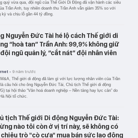
g quý vừa qua, đội ngũ của Thế Giới Di Động đã vận hành các siêu
của Trần Anh, tuy nhiên doanh thu Trần Anh vẫn giảm 35% so với
 kỳ và chịu lỗ gần 44 tỷ đồng.
g Nguyễn Đức Tài hé lộ cách Thế giới di
ng “hoà tan” Trần Anh: 99,9% không giữ
i đội ngũ quản lý, “cắt nát” đội nhân viên
rnet -
9 năm trước
M&A, Thế giới di động đã làm gì với lực lượng nhân viên của Trần
là câu hỏi cho ông Nguyễn Đức Tài, Chủ tịch Thế giới di động
) tại hội thảo “Văn hoá doanh nghiệp – Nền tảng hay lực cản” do
Hà Nội tổ chức.
ủ tịch Thế giới Di động Nguyễn Đức Tài:
ừng nào tôi còn ở vị trí này, sẽ không có
 chiêu trò "cò cưa" mua bán sức lao động