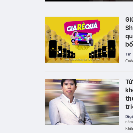
Gi
Sh
qu
bố
Tin 
Cuộc
Từ
kh
th
tr
Digi
năm
Khôn