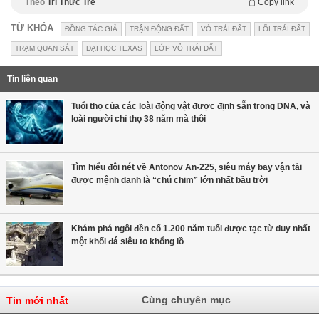
Theo
Trí Thức Trẻ
Copy link
TỪ KHÓA
ĐỒNG TÁC GIẢ
TRẬN ĐỘNG ĐẤT
VỎ TRÁI ĐẤT
LÕI TRÁI ĐẤT
TRẠM QUAN SÁT
ĐẠI HỌC TEXAS
LỚP VỎ TRÁI ĐẤT
Tin liên quan
Tuổi thọ của các loài động vật được định sẵn trong DNA, và
loài người chỉ thọ 38 năm mà thôi
Tìm hiểu đôi nét về Antonov An-225, siêu máy bay vận tải
được mệnh danh là “chú chim” lớn nhất bầu trời
Khám phá ngôi đền cổ 1.200 năm tuổi được tạc từ duy nhất
một khối đá siêu to khổng lồ
Cùng chuyên mục
Tin mới nhất