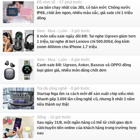
Đồ chơi số - 57 phút trước
Loa bán chạy nhất của JBL có bản mới: Chống nước
IP68, chất âm ngon, nhiều màu sắc, giá sale chỉ 1 triệu
đồng
Xem - Mua - Luôn - 3 giờ trước
8 món siêu sale ngày đôi 8/8: Tai nghe Ugreen giảm hơn
1 triệu, tai nghe đi bơi Lenovo chỉ 500.000đ, ống kính
zoom 400mm cho iPhone 1.7 triệu
Xem - Mua - Luôn - 8 giờ trước
Canh sale 8/8: Ugreen, Anker, Baseus và OPPO đồng
loạt giảm giá, nhiều món đáng chốt đơn
Trà đá công nghệ - 8 giờ trước
Startup Nga tìm ra cách mới để sản xuất chip siêu nhỏ:
Nhanh gấp 3.000 lần công nghệ cũ, nhưng ít nhất 3 năm
nữa thành sự thật
Sống - 10 giờ trước
Sau ngày 31/8, một ngân hàng có thể từ chối giao dịch
rút/chuyển tiền online của khách hàng trong trường hợp
sau