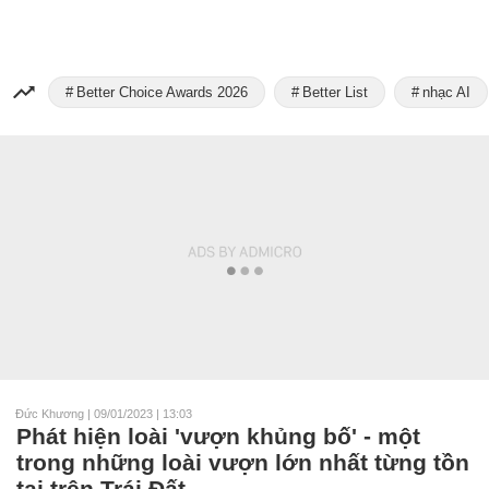
Better Choice Awards 2026
Better List
nhạc AI
Đức Khương
|
09/01/2023 | 13:03
Phát hiện loài 'vượn khủng bố' - một
trong những loài vượn lớn nhất từng tồn
tại trên Trái Đất