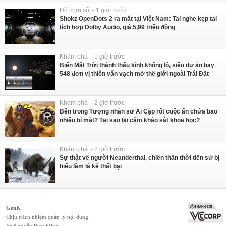
Đồ chơi số - 1 giờ trước
Shokz OpenDots 2 ra mắt tại Việt Nam: Tai nghe kẹp tai
tích hợp Dolby Audio, giá 5,99 triệu đồng
Khám phá - 1 giờ trước
Biến Mặt Trời thành thấu kính khổng lồ, siêu dự án bay
548 đơn vị thiên văn vạch mở thế giới ngoài Trái Đất
Khám phá - 2 giờ trước
Bên trong Tượng nhân sư Ai Cập rốt cuộc ẩn chứa bao
nhiêu bí mật? Tại sao lại cấm khảo sát khoa học?
Khám phá - 2 giờ trước
Sự thật về người Neanderthal, chiến thần thời tiền sử bị
hiểu lầm là kẻ thất bại
GenK
Chịu trách nhiệm quản lý nội dung: