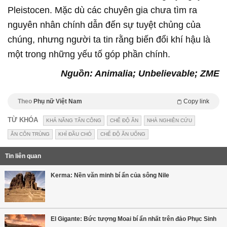
Pleistocen. Mặc dù các chuyên gia chưa tìm ra
nguyên nhân chính dẫn đến sự tuyệt chủng của
chúng, nhưng người ta tin rằng biến đổi khí hậu là
một trong những yếu tố góp phần chính.
Nguồn: Animalia; Unbelievable; ZME
Theo
Phụ nữ Việt Nam
Copy link
TỪ KHÓA
KHẢ NĂNG TẤN CÔNG
CHẾ ĐỘ ĂN
NHÀ NGHIÊN CỨU
ĂN CÔN TRÙNG
KHỈ ĐẦU CHÓ
CHẾ ĐỘ ĂN UỐNG
Tin liên quan
Kerma: Nền văn minh bí ẩn của sông Nile
El Gigante: Bức tượng Moai bí ẩn nhất trên đảo Phục Sinh