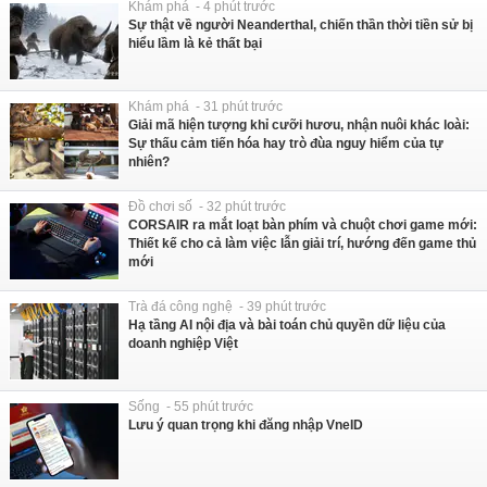
Khám phá - 4 phút trước
Sự thật về người Neanderthal, chiến thần thời tiền sử bị
hiểu lầm là kẻ thất bại
Khám phá - 31 phút trước
Giải mã hiện tượng khỉ cưỡi hươu, nhận nuôi khác loài:
Sự thấu cảm tiến hóa hay trò đùa nguy hiểm của tự
nhiên?
Đồ chơi số - 32 phút trước
CORSAIR ra mắt loạt bàn phím và chuột chơi game mới:
Thiết kế cho cả làm việc lẫn giải trí, hướng đến game thủ
mới
Trà đá công nghệ - 39 phút trước
Hạ tầng AI nội địa và bài toán chủ quyền dữ liệu của
doanh nghiệp Việt
Sống - 55 phút trước
Lưu ý quan trọng khi đăng nhập VneID