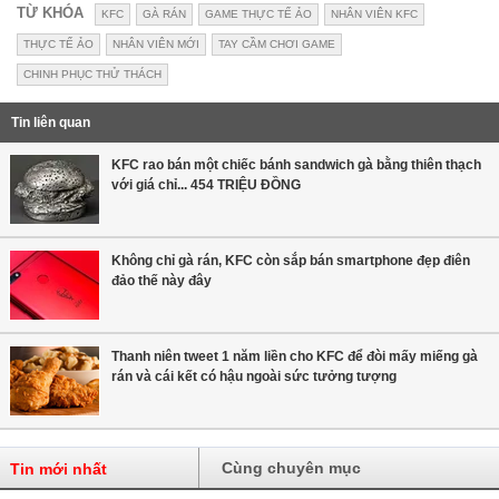
TỪ KHÓA
KFC
GÀ RÁN
GAME THỰC TẾ ẢO
NHÂN VIÊN KFC
THỰC TẾ ẢO
NHÂN VIÊN MỚI
TAY CẦM CHƠI GAME
CHINH PHỤC THỬ THÁCH
Tin liên quan
KFC rao bán một chiếc bánh sandwich gà bằng thiên thạch
với giá chỉ... 454 TRIỆU ĐỒNG
Không chỉ gà rán, KFC còn sắp bán smartphone đẹp điên
đảo thế này đây
Thanh niên tweet 1 năm liền cho KFC để đòi mấy miếng gà
rán và cái kết có hậu ngoài sức tưởng tượng
Cùng chuyên mục
Tin mới nhất