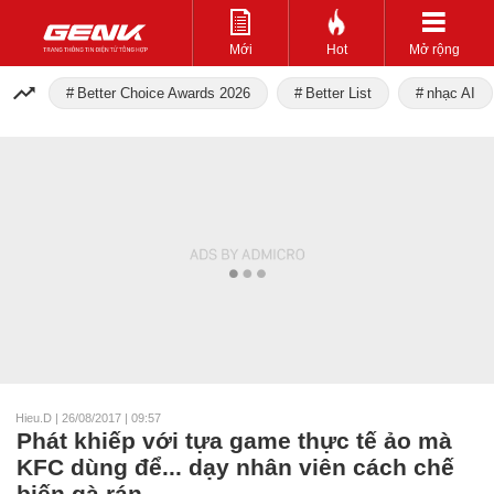
Mới
Hot
Mở rộng
Better Choice Awards 2026
Better List
nhạc AI
Hieu.D
|
26/08/2017 | 09:57
Phát khiếp với tựa game thực tế ảo mà
KFC dùng để... dạy nhân viên cách chế
biến gà rán