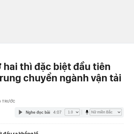
hai thì đặc biệt đầu tiên
g rung chuyển ngành vận tải
G TRƯỚC
4:07
Nghe đọc bài
 đầu ra khổng lồ.