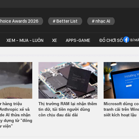
Choice Awards 2026
Better List
nhạc AI
XEM - MUA - LUÔN
XE
APPS-GAME
ĐỒ CHƠI SỐ
BÍ M
ừ hàng triệu
Thị trường RAM lại nhận thêm
Microsoft dùng co
Anthropic xé và
tin dữ, túi tiền người dùng
tranh cãi trên Wi
ude AI thừa nhận
còn chịu đau dài dài
siết kích hoạt lậu
y dựng từ "đống
ư viện"