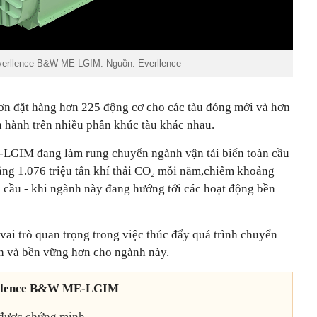
erllence B&W ME-LGIM. Nguồn: Everllence
ơn đặt hàng hơn 225 động cơ cho các tàu đóng mới và hơn
 hành trên nhiều phân khúc tàu khác nhau.
E-LGIM đang làm rung chuyển ngành vận tải biển toàn cầu
ảng 1.076 triệu tấn khí thải CO₂ mỗi năm,chiếm khoảng
n cầu - khi ngành này đang hướng tới các hoạt động bền
i trò quan trọng trong việc thúc đẩy quá trình chuyển
h và bền vững hơn cho ngành này.
verllence B&W ME-LGIM
 được chứng minh