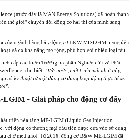
lence (trước đây là MAN Energy Solutions) đã hoàn thành
trên thế giới" chuyển đổi động cơ hai thì của mình sang
 cầu của ngành hàng hải, động cơ B&W ME-LGIM mang đến
hoạt và có khả năng mở rộng, phù hợp với nhiều loại tàu.
 tịch cấp cao kiêm Trưởng bộ phận Nghiên cứu và Phát
Everllence, cho biết:
"Với bước phát triển mới nhất này,
 quyết kỹ thuật từ một động cơ đang hoạt động thực tế để
ới".
LGIM - Giải pháp cho động cơ đẩy
 phát triển nền tảng ME-LGIM (Liquid Gas Injection
c, với động cơ thương mại đầu tiên được đưa vào sử dụng
 tàu chở methanol. Từ 2016, động cơ B&W ME-LGIM đã