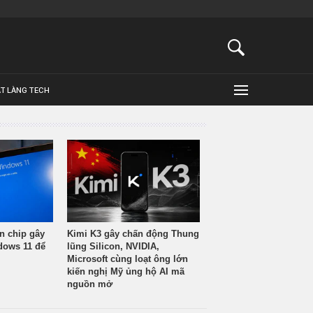
ẬT LÀNG TECH
n chip gây
Kimi K3 gây chấn động Thung
ndows 11 để
lũng Silicon, NVIDIA,
Microsoft cùng loạt ông lớn
kiến nghị Mỹ ủng hộ AI mã
nguồn mở