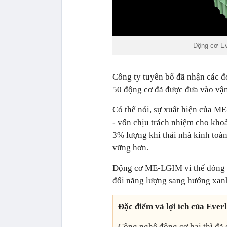
Động cơ Ev
Công ty tuyên bố đã nhận các đ
50 động cơ đã được đưa vào vận
Có thể nói, sự xuất hiện của M
- vốn chịu trách nhiệm cho kho
3% lượng khí thải nhà kính toà
vững hơn.
Động cơ ME-LGIM vì thế đóng va
đổi năng lượng sang hướng xan
Đặc điểm và lợi ích của E
Công nghệ động cơ hai thì đã