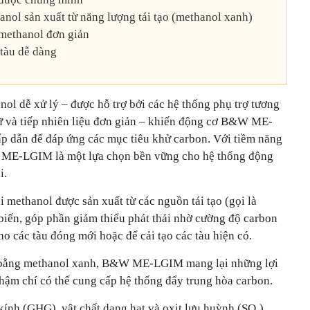
nol sản xuất từ năng lượng tái tạo (methanol xanh)
 methanol đơn giản
 tàu dễ dàng
ol dễ xử lý – được hỗ trợ bởi các hệ thống phụ trợ tương
trữ và tiếp nhiên liệu đơn giản – khiến động cơ B&W ME-
p dẫn để đáp ứng các mục tiêu khử carbon. Với tiềm năng
, ME-LGIM là một lựa chọn bền vững cho hệ thống động
i.
i methanol được sản xuất từ các nguồn tái tạo (gọi là
iến, góp phần giảm thiểu phát thải nhờ cường độ carbon
ho các tàu đóng mới hoặc để cải tạo các tàu hiện có.
 bằng methanol xanh, B&W ME-LGIM mang lại những lợi
thậm chí có thể cung cấp hệ thống đẩy trung hòa carbon.
kính (GHG), vật chất dạng hạt và oxit lưu huỳnh (SOₓ),