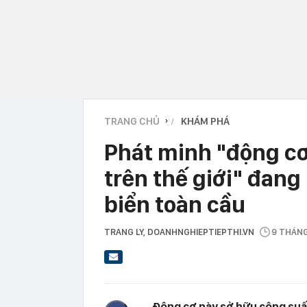
TRANG CHỦ
KHÁM PHÁ
›
Phát minh "động cơ 
trên thế giới" đan
biển toàn cầu
TRANG LY
, DOANHNGHIEPTIEPTHI.VN
9 THÁN
Động cơ này sở hữu công suất