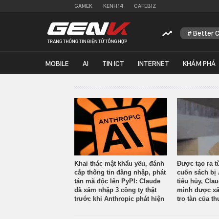
GAMEK
KENH14
CAFEBIZ
Better 
MOBILE
AI
TIN ICT
INTERNET
KHÁM PHÁ
Khai thác mật khẩu yếu, đánh
Được tạo ra t
cắp thông tin đăng nhập, phát
cuốn sách bị 
tán mã độc lên PyPI: Claude
tiêu hủy, Cla
đã xâm nhập 3 công ty thật
mình được xâ
trước khi Anthropic phát hiện
tro tàn của th