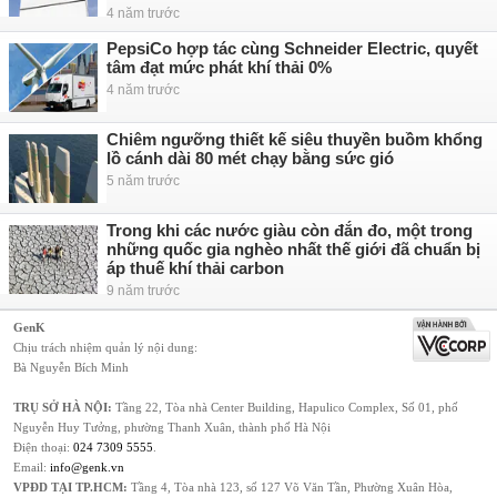
4 năm trước
PepsiCo hợp tác cùng Schneider Electric, quyết
tâm đạt mức phát khí thải 0%
4 năm trước
Chiêm ngưỡng thiết kế siêu thuyền buồm khổng
lồ cánh dài 80 mét chạy bằng sức gió
5 năm trước
Trong khi các nước giàu còn đắn đo, một trong
những quốc gia nghèo nhất thế giới đã chuẩn bị
áp thuế khí thải carbon
9 năm trước
GenK
Chịu trách nhiệm quản lý nội dung:
Bà Nguyễn Bích Minh
TRỤ SỞ HÀ NỘI:
Tầng 22, Tòa nhà Center Building, Hapulico Complex, Số 01, phố
Nguyễn Huy Tưởng, phường Thanh Xuân, thành phố Hà Nội
Điện thoại:
024 7309 5555
.
Email:
info@genk.vn
VPĐD TẠI TP.HCM:
Tầng 4, Tòa nhà 123, số 127 Võ Văn Tần, Phường Xuân Hòa,