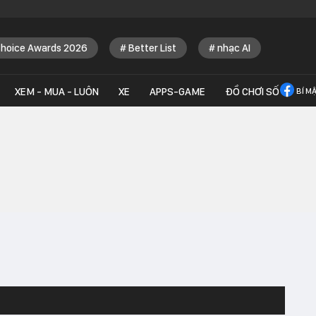
Choice Awards 2026
Better List
nhạc AI
XEM - MUA - LUÔN
XE
APPS-GAME
ĐỒ CHƠI SỐ
BÍ M