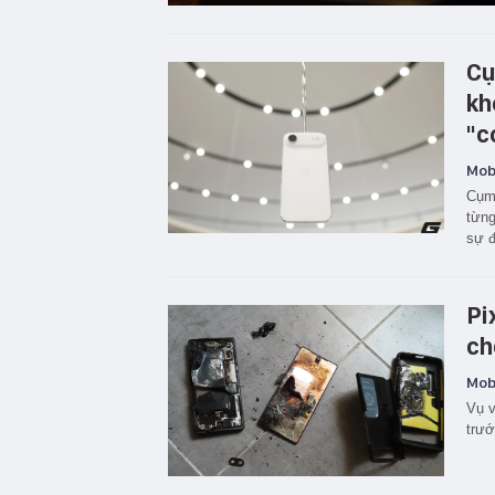
Cụ
kh
"c
Mobi
Cụm 
từng
sự đ
Pi
ch
Mobi
Vụ v
trướ