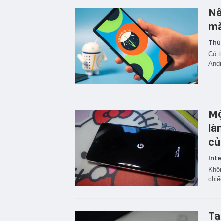
Nế
mà
Thủ
Có t
Andr
Mộ
là
củ
Inte
Khôn
chiế
Tạ