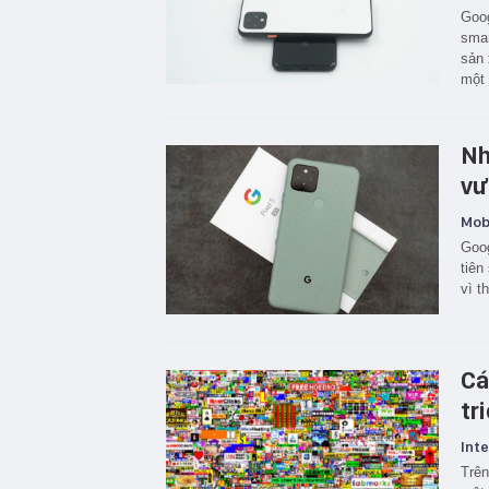
Goog
smar
sản 
một 
Nh
vư
Mobi
Goog
tiên
vì t
Cá
tr
Inte
Trên