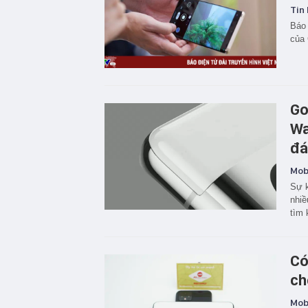
Tin 
Báo 
của 
Go
Wa
đá
Mobi
Sự k
nhiề
tìm 
Có
ch
Mobi