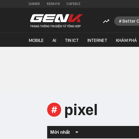
GAMEK
KENH14
CAFEBIZ
Better 
MOBILE
AI
TIN ICT
INTERNET
KHÁM PHÁ
pixel
#
Mới nhất