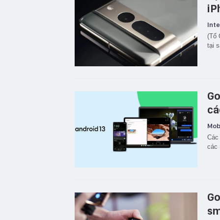
iP
Inte
(Tổ 
tại 
Go
cá
Mobi
Các 
các 
Go
sm