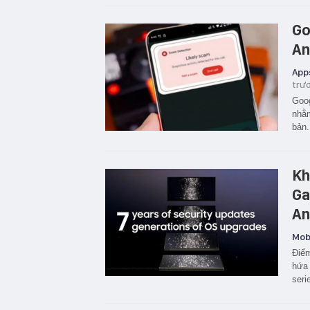
Go
An
App
trư
Goog
nhằm
bản.
Kh
Ga
An
Mobi
Điểm
hứa 
seri