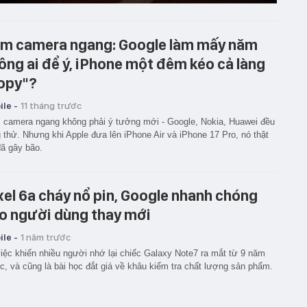
m camera ngang: Google làm mấy năm
ông ai để ý, iPhone một đêm kéo cả làng
opy"?
le -
11 tháng trước
camera ngang không phải ý tưởng mới - Google, Nokia, Huawei đều
 thử. Nhưng khi Apple đưa lên iPhone Air và iPhone 17 Pro, nó thật
ã gây bão.
xel 6a cháy nổ pin, Google nhanh chóng
o người dùng thay mới
le -
1 năm trước
iệc khiến nhiều người nhớ lại chiếc Galaxy Note7 ra mắt từ 9 năm
c, và cũng là bài học đắt giá về khâu kiểm tra chất lượng sản phẩm.