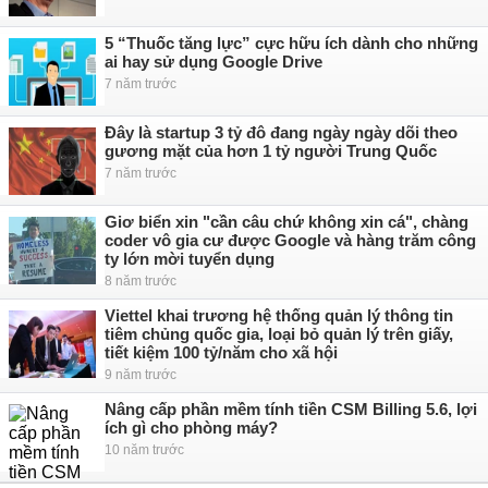
5 “Thuốc tăng lực” cực hữu ích dành cho những
ai hay sử dụng Google Drive
7 năm trước
Đây là startup 3 tỷ đô đang ngày ngày dõi theo
gương mặt của hơn 1 tỷ người Trung Quốc
7 năm trước
Giơ biển xin "cần câu chứ không xin cá", chàng
coder vô gia cư được Google và hàng trăm công
ty lớn mời tuyển dụng
8 năm trước
Viettel khai trương hệ thống quản lý thông tin
tiêm chủng quốc gia, loại bỏ quản lý trên giấy,
tiết kiệm 100 tỷ/năm cho xã hội
9 năm trước
Nâng cấp phần mềm tính tiền CSM Billing 5.6, lợi
ích gì cho phòng máy?
10 năm trước