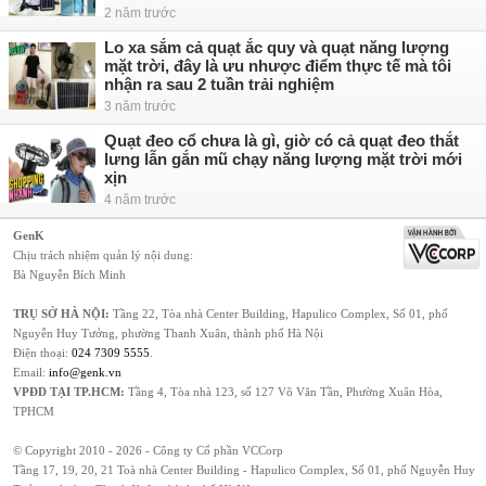
2 năm trước
Lo xa sắm cả quạt ắc quy và quạt năng lượng
mặt trời, đây là ưu nhược điểm thực tế mà tôi
nhận ra sau 2 tuần trải nghiệm
3 năm trước
Quạt đeo cổ chưa là gì, giờ có cả quạt đeo thắt
lưng lẫn gắn mũ chạy năng lượng mặt trời mới
xịn
4 năm trước
GenK
Chịu trách nhiệm quản lý nội dung:
Bà Nguyễn Bích Minh
TRỤ SỞ HÀ NỘI:
Tầng 22, Tòa nhà Center Building, Hapulico Complex, Số 01, phố
Nguyễn Huy Tưởng, phường Thanh Xuân, thành phố Hà Nội
Điện thoại:
024 7309 5555
.
Email:
info@genk.vn
VPĐD TẠI TP.HCM:
Tầng 4, Tòa nhà 123, số 127 Võ Văn Tần, Phường Xuân Hòa,
TPHCM
© Copyright 2010 - 2026 - Công ty Cổ phần VCCorp
Tầng 17, 19, 20, 21 Toà nhà Center Building - Hapulico Complex, Số 01, phố Nguyễn Huy