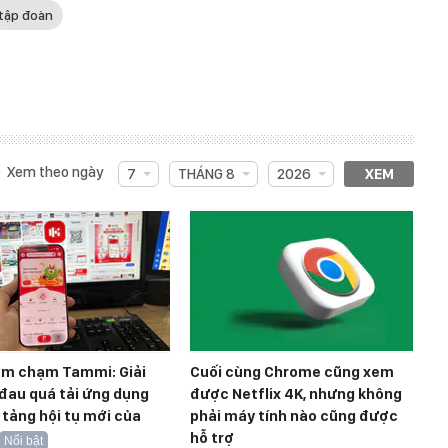
tập đoàn
Xem theo ngày
7
THÁNG 8
2026
XEM
ểm chạm Tammi: Giải
Cuối cùng Chrome cũng xem
đau quá tải ứng dụng
được Netflix 4K, nhưng không
 tảng hội tụ mới của
phải máy tính nào cũng được
hỗ trợ
Nổi bật