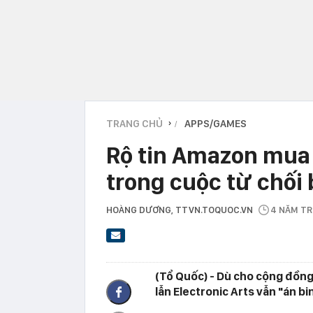
TRANG CHỦ
APPS/GAMES
›
Rộ tin Amazon mua l
trong cuộc từ chối 
HOÀNG DƯƠNG
, TTVN.TOQUOC.VN
4 NĂM T
(Tổ Quốc) - Dù cho cộng đồn
lẫn Electronic Arts vẫn "án bi