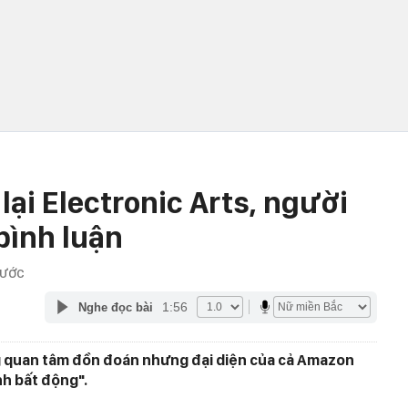
ại Electronic Arts, người
bình luận
RƯỚC
1:56
Nghe đọc bài
g quan tâm đồn đoán nhưng đại diện của cả Amazon
nh bất động".