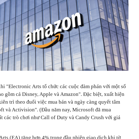
hi "Electronic Arts tổ chức các cuộc đàm phán với một số
ao gồm cả Disney, Apple và Amazon". Đặc biệt, xuất hiện
kiên trì theo đuổi việc mua bán và ngày càng quyết tâm
ft và Activision". (Đầu năm nay, Microsoft đã mua
ất các trò chơi như Call of Duty và Candy Crush với giá
Arts (EA) tăng hơn 4% trong đầu phiên giao dịch khi tờ