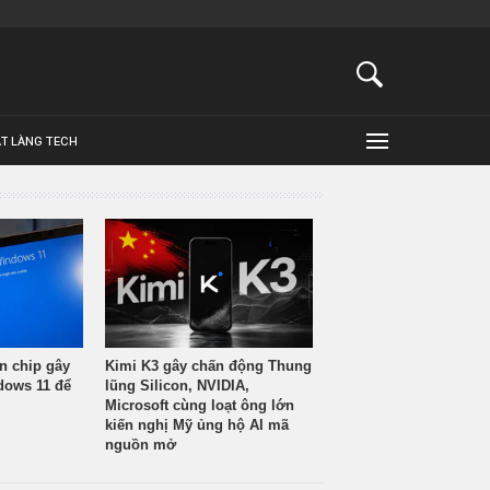
ẬT LÀNG TECH
n chip gây
Kimi K3 gây chấn động Thung
ndows 11 để
lũng Silicon, NVIDIA,
Microsoft cùng loạt ông lớn
kiến nghị Mỹ ủng hộ AI mã
nguồn mở