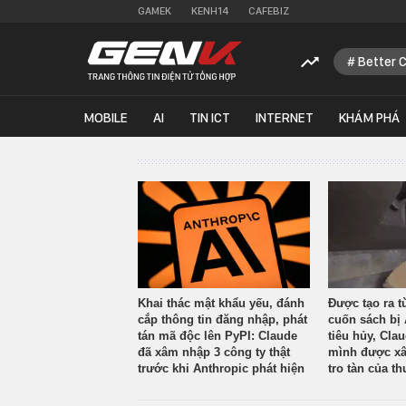
GAMEK
KENH14
CAFEBIZ
Better 
MOBILE
AI
TIN ICT
INTERNET
KHÁM PHÁ
Khai thác mật khẩu yếu, đánh
Được tạo ra t
cắp thông tin đăng nhập, phát
cuốn sách bị 
tán mã độc lên PyPI: Claude
tiêu hủy, Cla
đã xâm nhập 3 công ty thật
mình được xâ
trước khi Anthropic phát hiện
tro tàn của th