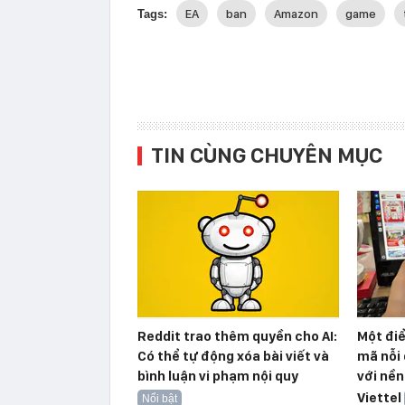
EA
ban
Amazon
game
Tags:
TIN CÙNG CHUYÊN MỤC
Reddit trao thêm quyền cho AI:
Một đi
Có thể tự động xóa bài viết và
mã nỗi 
bình luận vi phạm nội quy
với nền
Viettel
Nổi bật