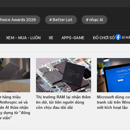
Choice Awards 2026
Better List
nhạc AI
XEM - MUA - LUÔN
XE
APPS-GAME
ĐỒ CHƠI SỐ
BÍ M
ừ hàng triệu
Thị trường RAM lại nhận thêm
Microsoft dùng co
Anthropic xé và
tin dữ, túi tiền người dùng
tranh cãi trên Wi
ude AI thừa nhận
còn chịu đau dài dài
siết kích hoạt lậu
y dựng từ "đống
ư viện"