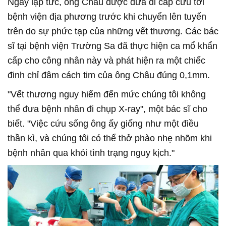
Ngay lập tức, ông Châu được đưa đi cấp cứu tới
bệnh viện địa phương trước khi chuyển lên tuyến
trên do sự phức tạp của những vết thương. Các bác
sĩ tại bệnh viện Trường Sa đã thực hiện ca mổ khẩn
cấp cho công nhân này và phát hiện ra một chiếc
đinh chỉ đâm cách tim của ông Châu đúng 0,1mm.
"Vết thương nguy hiểm đến mức chúng tôi không
thể đưa bệnh nhân đi chụp X-ray", một bác sĩ cho
biết. "Việc cứu sống ông ấy giống như một điều
thần kì, và chúng tôi có thể thở phào nhẹ nhõm khi
bệnh nhân qua khỏi tình trạng nguy kịch."