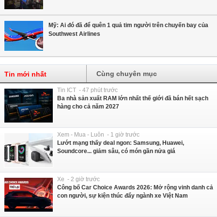
Mỹ: Ai đó đã để quên 1 quả tim người trên chuyến bay của
Southwest Airlines
Cùng chuyên mục
Tin mới nhất
Tin ICT - 47 phút trước
Ba nhà sản xuất RAM lớn nhất thế giới đã bán hết sạch
hàng cho cả năm 2027
Xem - Mua - Luôn - 1 giờ trước
Lướt mạng thấy deal ngon: Samsung, Huawei,
Soundcore... giảm sâu, có món gần nửa giá
Xe - 2 giờ trước
Công bố Car Choice Awards 2026: Mở rộng vinh danh cả
con người, sự kiện thúc đẩy ngành xe Việt Nam