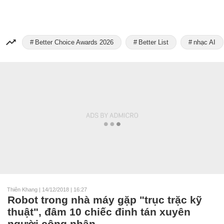
Better Choice Awards 2026
Better List
nhạc AI
Thiên Khang
|
14/12/2018 | 16:27
Robot trong nhà máy gặp "trục trặc kỹ
thuật", đâm 10 chiếc đinh tán xuyên
người công nhân