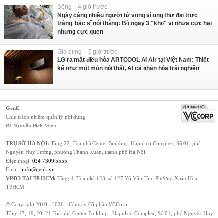
Sống - 4 giờ trước
Ngày càng nhiều người tử vong vì ung thư đại trực
tràng, bác sĩ nói thẳng: Bỏ ngay 3 "kho" vi nhựa cực hại
nhưng cực quen
Gia dụng - 5 giờ trước
LG ra mắt điều hòa ARTCOOL AI Air tại Việt Nam: Thiết
kế như một món nội thất, AI cá nhân hóa trải nghiệm
GenK
Chịu trách nhiệm quản lý nội dung:
Bà Nguyễn Bích Minh
TRỤ SỞ HÀ NỘI:
Tầng 22, Tòa nhà Center Building, Hapulico Complex, Số 01, phố
Nguyễn Huy Tưởng, phường Thanh Xuân, thành phố Hà Nội
Điện thoại:
024 7309 5555
.
Email:
info@genk.vn
VPĐD TẠI TP.HCM:
Tầng 4, Tòa nhà 123, số 127 Võ Văn Tần, Phường Xuân Hòa,
TPHCM
© Copyright 2010 - 2026 - Công ty Cổ phần VCCorp
Tầng 17, 19, 20, 21 Toà nhà Center Building - Hapulico Complex, Số 01, phố Nguyễn Huy