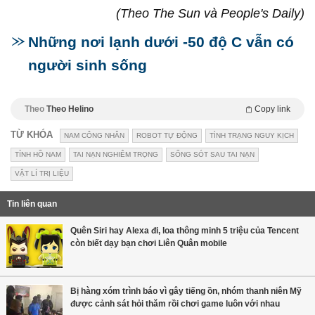
(Theo The Sun và People's Daily)
Những nơi lạnh dưới -50 độ C vẫn có
người sinh sống
Theo
Theo Helino
Copy link
TỪ KHÓA
NAM CÔNG NHÂN
ROBOT TỰ ĐỘNG
TÌNH TRẠNG NGUY KỊCH
TỈNH HỒ NAM
TAI NẠN NGHIÊM TRỌNG
SỐNG SÓT SAU TAI NẠN
VẬT LÍ TRỊ LIỆU
Tin liên quan
Quên Siri hay Alexa đi, loa thông minh 5 triệu của Tencent
còn biết dạy bạn chơi Liên Quân mobile
Bị hàng xóm trình báo vì gây tiếng ồn, nhóm thanh niên Mỹ
được cảnh sát hỏi thăm rồi chơi game luôn với nhau