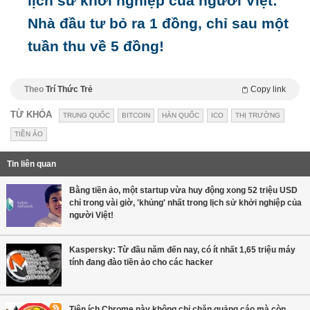
lịch sử khởi nghiệp của người Việt:
Nhà đầu tư bỏ ra 1 đồng, chỉ sau một
tuần thu về 5 đồng!
Theo
Trí Thức Trẻ
Copy link
TỪ KHÓA
TRUNG QUỐC
BITCOIN
HÀN QUỐC
ICO
THỊ TRƯỜNG
TIỀN ẢO
Tin liên quan
Bằng tiền ảo, một startup vừa huy động xong 52 triệu USD
chỉ trong vài giờ, 'khủng' nhất trong lịch sử khởi nghiệp của
người Việt!
Kaspersky: Từ đầu năm đến nay, có ít nhất 1,65 triệu máy
tính đang đào tiền ảo cho các hacker
Tiện ích Chrome này không chỉ chặn quảng cáo mà còn