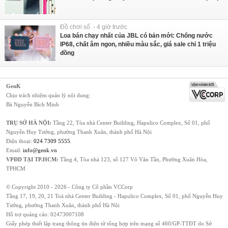
Đồ chơi số - 4 giờ trước
Loa bán chạy nhất của JBL có bản mới: Chống nước
IP68, chất âm ngon, nhiều màu sắc, giá sale chỉ 1 triệu
đồng
GenK
Chịu trách nhiệm quản lý nội dung:
Bà Nguyễn Bích Minh
TRỤ SỞ HÀ NỘI:
Tầng 22, Tòa nhà Center Building, Hapulico Complex, Số 01, phố
Nguyễn Huy Tưởng, phường Thanh Xuân, thành phố Hà Nội
Điện thoại:
024 7309 5555
.
Email:
info@genk.vn
VPĐD TẠI TP.HCM:
Tầng 4, Tòa nhà 123, số 127 Võ Văn Tần, Phường Xuân Hòa,
TPHCM
© Copyright 2010 - 2026 - Công ty Cổ phần VCCorp
Tầng 17, 19, 20, 21 Toà nhà Center Building - Hapulico Complex, Số 01, phố Nguyễn Huy
Tưởng, phường Thanh Xuân, thành phố Hà Nội
Hỗ trợ quảng cáo:
02473007108
Giấy phép thiết lập trang thông tin điện tử tổng hợp trên mạng số 460/GP-TTĐT do Sở