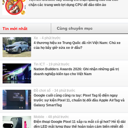
chặn các trang web lợi dụng CPU để đào tiền ảo
Cùng chuyên mục
Tin mới nhất
Xe - 4 phút trước
4 thương hiệu xe Trung Quốc đã rời Việt Nam: Chủ xe
của họ bây giờ sửa xe ở đâu?
Tin ICT - 19 phút trước
Nation Builders Awards 2026: Ghi nhận những giá trị
doanh nghiệp kiến tạo cho Việt Nam
Đồ chơi số - 34 phút trước
Google cuối cùng cũng ra tay: Pixel Tag lộ diện ngay
trước sự kiện Pixel 11, chuẩn bị đối đầu Apple AirTag và
Galaxy SmartTag
Mobile - 48 phút trước
Điện thoại Google Pixel 11 sắp ra mắt có gì hot? Hé lộ dải
đèn LED mặt lưng thay thế hoàn toàn cảm biến nhiệt độ