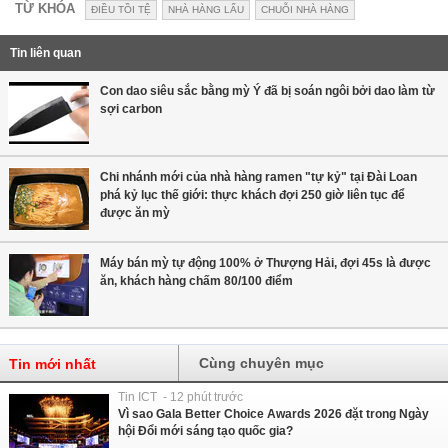
TỪ KHÓA
ĐIỀU TỒI TỆ
NHÀ HÀNG LẨU
CHUỖI NHÀ HÀNG
Tin liên quan
Con dao siêu sắc bằng mỳ Ý đã bị soán ngôi bởi dao làm từ
sợi carbon
Chi nhánh mới của nhà hàng ramen "tự kỷ" tại Đài Loan
phá kỷ lục thế giới: thực khách đợi 250 giờ liên tục để
được ăn mỳ
Máy bán mỳ tự động 100% ở Thượng Hải, đợi 45s là được
ăn, khách hàng chấm 80/100 điểm
Cùng chuyên mục
Tin mới nhất
Tin ICT - 12 phút trước
Vì sao Gala Better Choice Awards 2026 đặt trong Ngày
hội Đổi mới sáng tạo quốc gia?