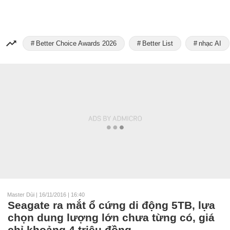
Better Choice Awards 2026
Better List
nhạc AI
Master Dùi
|
16/11/2016 | 16:40
Seagate ra mắt ổ cứng di động 5TB, lựa
chọn dung lượng lớn chưa từng có, giá
chỉ khoảng 4 triệu đồng