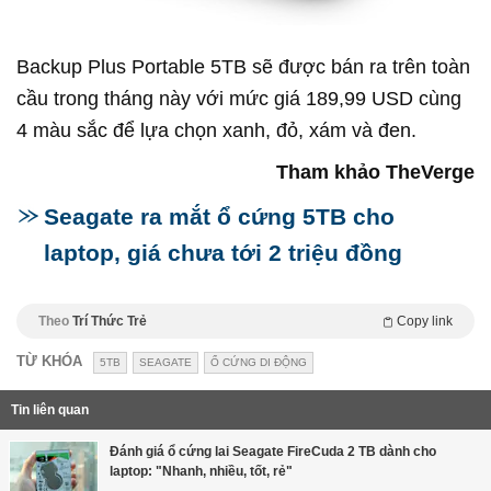
Backup Plus Portable 5TB sẽ được bán ra trên toàn
cầu trong tháng này với mức giá 189,99 USD cùng
4 màu sắc để lựa chọn xanh, đỏ, xám và đen.
Tham khảo TheVerge
Seagate ra mắt ổ cứng 5TB cho
laptop, giá chưa tới 2 triệu đồng
Theo
Trí Thức Trẻ
Copy link
TỪ KHÓA
5TB
SEAGATE
Ổ CỨNG DI ĐỘNG
Tin liên quan
Đánh giá ổ cứng lai Seagate FireCuda 2 TB dành cho
laptop: "Nhanh, nhiều, tốt, rẻ"