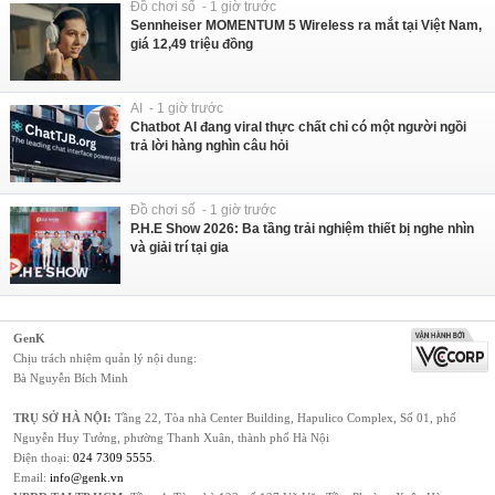
Đồ chơi số - 1 giờ trước
Sennheiser MOMENTUM 5 Wireless ra mắt tại Việt Nam,
giá 12,49 triệu đồng
AI - 1 giờ trước
Chatbot AI đang viral thực chất chỉ có một người ngồi
trả lời hàng nghìn câu hỏi
Đồ chơi số - 1 giờ trước
P.H.E Show 2026: Ba tầng trải nghiệm thiết bị nghe nhìn
và giải trí tại gia
GenK
Chịu trách nhiệm quản lý nội dung:
Bà Nguyễn Bích Minh
TRỤ SỞ HÀ NỘI:
Tầng 22, Tòa nhà Center Building, Hapulico Complex, Số 01, phố
Nguyễn Huy Tưởng, phường Thanh Xuân, thành phố Hà Nội
Điện thoại:
024 7309 5555
.
Email:
info@genk.vn