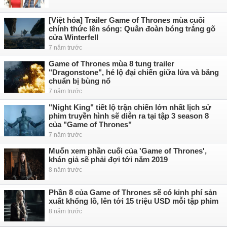
[Việt hóa] Trailer Game of Thrones mùa cuối
chính thức lên sóng: Quân đoàn bóng trắng gõ
cửa Winterfell
7 năm trước
Game of Thrones mùa 8 tung trailer
"Dragonstone", hé lộ đại chiến giữa lửa và băng
chuẩn bị bùng nổ
7 năm trước
"Night King" tiết lộ trận chiến lớn nhất lịch sử
phim truyền hình sẽ diễn ra tại tập 3 season 8
của "Game of Thrones"
7 năm trước
Muốn xem phần cuối của 'Game of Thrones',
khán giả sẽ phải đợi tới năm 2019
8 năm trước
Phần 8 của Game of Thrones sẽ có kinh phí sản
xuất khổng lồ, lên tới 15 triệu USD mỗi tập phim
8 năm trước