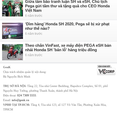
Giữa tâm bão tranh luận SH và eSH, Chủ tịch
Pega gửi tâm thư và tặng quà cho CEO Honda
Việt Nam
6 năm trước
‘Dìm hàng’ Honda SH 2020, Pega sẽ bị xử phạt
như thế nào?
6 năm trước
Theo chân VinFast, xe máy điện PEGA eSH bản
nhái Honda SH 'bán lỗ' hàng triệu đồng
6 năm trước
GenK
Chịu trách nhiệm quản lý nội dung:
Bà Nguyễn Bích Minh
TRỤ SỞ HÀ NỘI:
Tầng 22, Tòa nhà Center Building, Hapulico Complex, Số 01, phố
Nguyễn Huy Tưởng, phường Thanh Xuân, thành phố Hà Nội
Điện thoại:
024 7309 5555
.
Email:
info@genk.vn
VPĐD TẠI TP.HCM:
Tầng 4, Tòa nhà 123, số 127 Võ Văn Tần, Phường Xuân Hòa,
TPHCM