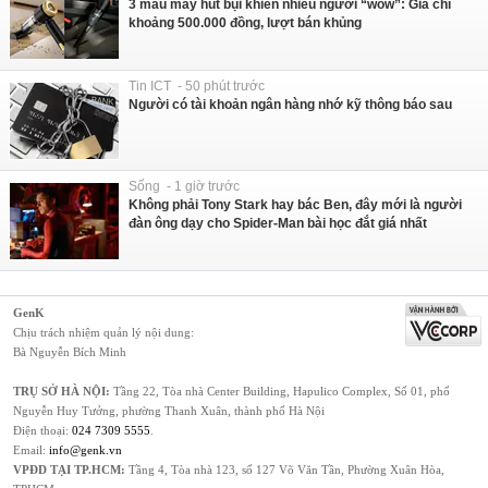
3 mẫu máy hút bụi khiến nhiều người “wow”: Giá chỉ
khoảng 500.000 đồng, lượt bán khủng
Tin ICT - 50 phút trước
Người có tài khoản ngân hàng nhớ kỹ thông báo sau
Sống - 1 giờ trước
Không phải Tony Stark hay bác Ben, đây mới là người
đàn ông dạy cho Spider-Man bài học đắt giá nhất
GenK
Chịu trách nhiệm quản lý nội dung:
Bà Nguyễn Bích Minh
TRỤ SỞ HÀ NỘI:
Tầng 22, Tòa nhà Center Building, Hapulico Complex, Số 01, phố
Nguyễn Huy Tưởng, phường Thanh Xuân, thành phố Hà Nội
Điện thoại:
024 7309 5555
.
Email:
info@genk.vn
VPĐD TẠI TP.HCM:
Tầng 4, Tòa nhà 123, số 127 Võ Văn Tần, Phường Xuân Hòa,