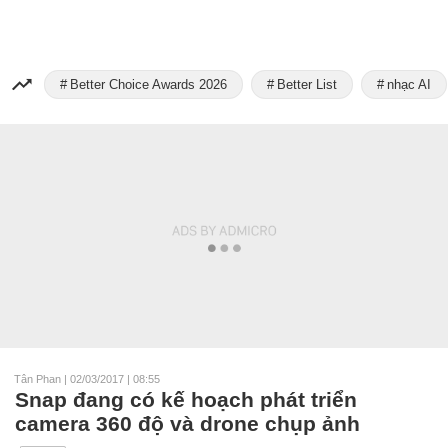
Better Choice Awards 2026
Better List
nhạc AI
Tân Phan
|
02/03/2017 | 08:55
Snap đang có kế hoạch phát triển
camera 360 độ và drone chụp ảnh