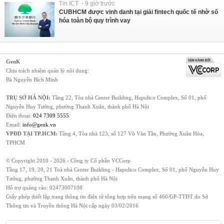
Tin ICT - 9 giờ trước
CUBHCM được vinh danh tại giải fintech quốc tế nhờ số
hóa toàn bộ quy trình vay
GenK
Chịu trách nhiệm quản lý nội dung:
Bà Nguyễn Bích Minh
TRỤ SỞ HÀ NỘI:
Tầng 22, Tòa nhà Center Building, Hapulico Complex, Số 01, phố
Nguyễn Huy Tưởng, phường Thanh Xuân, thành phố Hà Nội
Điện thoại:
024 7309 5555
.
Email:
info@genk.vn
VPĐD TẠI TP.HCM:
Tầng 4, Tòa nhà 123, số 127 Võ Văn Tần, Phường Xuân Hòa,
TPHCM
© Copyright 2010 - 2026 - Công ty Cổ phần VCCorp
Tầng 17, 19, 20, 21 Toà nhà Center Building - Hapulico Complex, Số 01, phố Nguyễn Huy
Tưởng, phường Thanh Xuân, thành phố Hà Nội
Hỗ trợ quảng cáo:
02473007108
Giấy phép thiết lập trang thông tin điện tử tổng hợp trên mạng số 460/GP-TTĐT do Sở
Thông tin và Truyền thông Hà Nội cấp ngày 03/02/2016