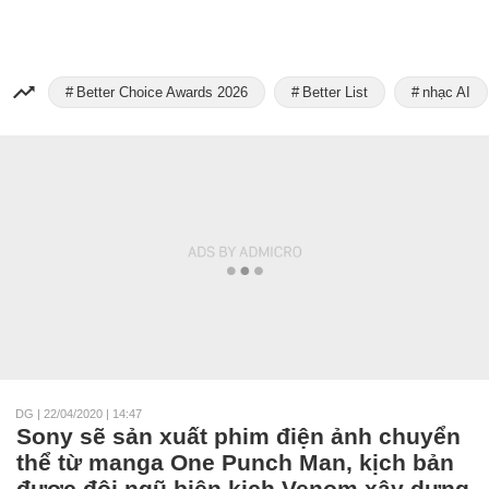
Better Choice Awards 2026
Better List
nhạc AI
DG
|
22/04/2020 | 14:47
Sony sẽ sản xuất phim điện ảnh chuyển
thể từ manga One Punch Man, kịch bản
được đội ngũ biên kịch Venom xây dựng