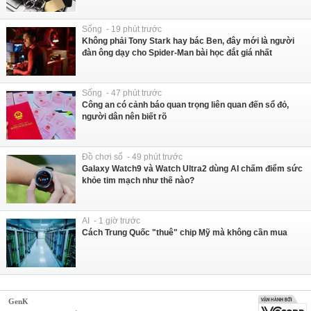
Sống - 19 phút trước
Không phải Tony Stark hay bác Ben, đây mới là người
đàn ông dạy cho Spider-Man bài học đắt giá nhất
Sống - 47 phút trước
Công an có cảnh báo quan trọng liên quan đến sổ đỏ,
người dân nên biết rõ
Đồ chơi số - 49 phút trước
Galaxy Watch9 và Watch Ultra2 dùng AI chấm điểm sức
khỏe tim mạch như thế nào?
AI - 1 giờ trước
Cách Trung Quốc "thuê" chip Mỹ mà không cần mua
GenK