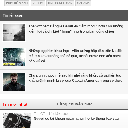
PHIM ĐIỆN ẢNH
VENOM
ONE-PUNCH MAN
SAITAMA
Tin liên quan
The Witcher: Đáng lẽ Geralt đã “lắm mồm” hơn chứ không
kiệm lời và chỉ biết “hmm” như trong bản công chiếu
Những bộ phim khoa học - viễn tưởng hấp dẫn trên Netflix
mà fan sci-fi không thể bỏ qua, từ hài hước cho đến hack
não, đủ cả
Chưa tỉnh thuốc mê sau khi nhổ răng khôn, cô gái liên tục
khẳng định mình là vợ của Captain America trong vô thức
Cùng chuyên mục
Tin mới nhất
Tin ICT - 14 giây trước
Người có tài khoản ngân hàng nhớ kỹ thông báo sau