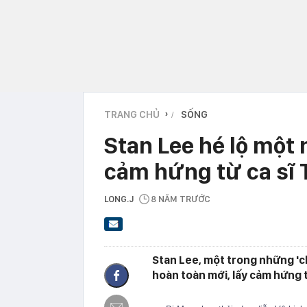
TRANG CHỦ
SỐNG
›
Stan Lee hé lộ một 
cảm hứng từ ca sĩ
LONG.J
8 NĂM TRƯỚC
Stan Lee, một trong những 'c
hoàn toàn mới, lấy cảm hứng 