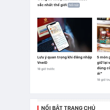
sắc nhất thế giới
Nổi bật
Lưu ý quan trọng khi đăng nhập
5 món g
VneID
giữ lại 
dùng c
18 giờ trước
ái"
18 giờ t
NỔI BẬT TRANG CHỦ