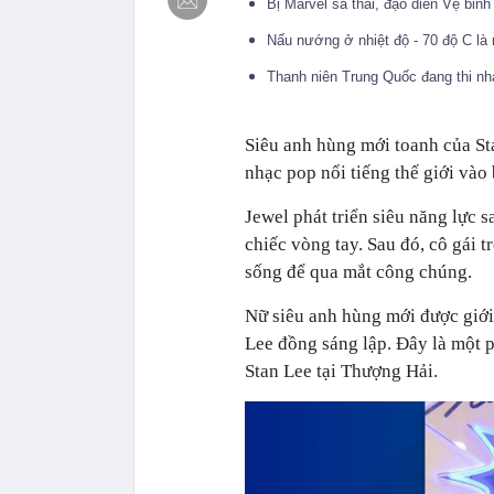
Bị Marvel sa thải, đạo diễn Vệ bi
Nấu nướng ở nhiệt độ - 70 độ C là 
Thanh niên Trung Quốc đang thi nh
Siêu anh hùng mới toanh của Sta
nhạc pop nổi tiếng thế giới và
Jewel phát triển siêu năng lực s
chiếc vòng tay. Sau đó, cô gái 
sống để qua mắt công chúng.
Nữ siêu anh hùng mới được giới 
Lee đồng sáng lập. Đây là một p
Stan Lee tại Thượng Hải.