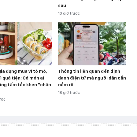
sau
10 giờ trước
ia dụng mua vì tò mò,
Thông tin liên quan đến định
vì quá tiện: Có món ai
danh điện tử mà người dân cần
ũng tấm tắc khen "chân
nắm rõ
18 giờ trước
rước