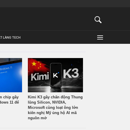
ẬT LÀNG TECH
n chip gây
Kimi K3 gây chấn động Thung
ndows 11 để
lũng Silicon, NVIDIA,
Microsoft cùng loạt ông lớn
kiến nghị Mỹ ủng hộ AI mã
nguồn mở