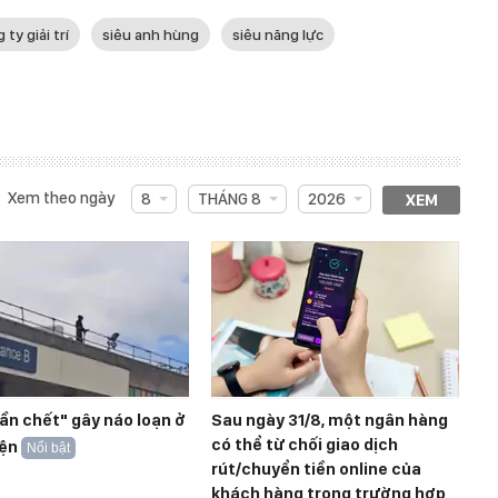
 ty giải trí
siêu anh hùng
siêu năng lực
Xem theo ngày
8
THÁNG 8
2026
XEM
ần chết" gây náo loạn ở
Sau ngày 31/8, một ngân hàng
có thể từ chối giao dịch
iện
Nổi bật
rút/chuyển tiền online của
khách hàng trong trường hợp