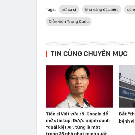
nữ ca sĩ
khả năng đặc biệt
công
Tags:
Diễn viên Trung Quốc
TIN CÙNG CHUYÊN MỤC
Tiến sĩ Việt vừa rời Google để
Bắt "th
mở startup: Được mệnh danh
bệnh v
"quái kiệt AI", từng là một
trong 35 nhà phát minh xuất