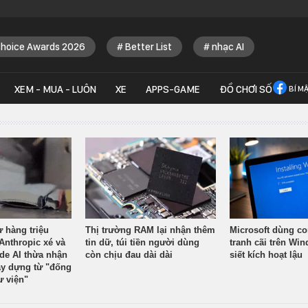
Choice Awards 2026
Better List
nhạc AI
XEM - MUA - LUÔN
XE
APPS-GAME
ĐỒ CHƠI SỐ
BÍ M
ừ hàng triệu
Thị trường RAM lại nhận thêm
Microsoft dùng co
Anthropic xé và
tin dữ, túi tiền người dùng
tranh cãi trên Wi
ude AI thừa nhận
còn chịu đau dài dài
siết kích hoạt lậu
y dựng từ "đống
ư viện"