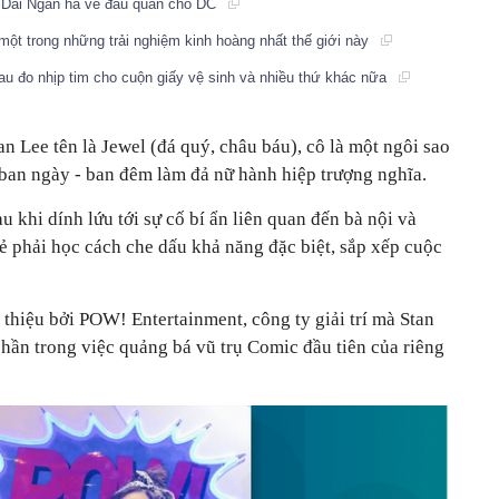
nh Dải Ngân hà về đầu quân cho DC
một trong những trải nghiệm kinh hoàng nhất thế giới này
au đo nhịp tim cho cuộn giấy vệ sinh và nhiều thứ khác nữa
n Lee tên là Jewel (đá quý, châu báu), cô là một ngôi sao
o ban ngày - ban đêm làm đả nữ hành hiệp trượng nghĩa.
au khi dính lứu tới sự cố bí ẩn liên quan đến bà nội và
trẻ phải học cách che dấu khả năng đặc biệt, sắp xếp cuộc
thiệu bởi POW! Entertainment, công ty giải trí mà Stan
hần trong việc quảng bá vũ trụ Comic đầu tiên của riêng