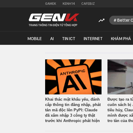
GAMEK
KENH14
CAFEBIZ
Better 
MOBILE
AI
TIN ICT
INTERNET
KHÁM PHÁ
Khai thác mật khẩu yếu, đánh
Được tạo ra t
cắp thông tin đăng nhập, phát
cuốn sách bị 
tán mã độc lên PyPI: Claude
tiêu hủy, Cla
đã xâm nhập 3 công ty thật
mình được xâ
trước khi Anthropic phát hiện
tro tàn của th