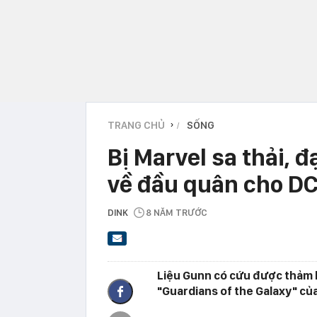
TRANG CHỦ
SỐNG
›
Bị Marvel sa thải, 
về đầu quân cho D
DINK
8 NĂM TRƯỚC
Liệu Gunn có cứu được thảm 
"Guardians of the Galaxy" củ