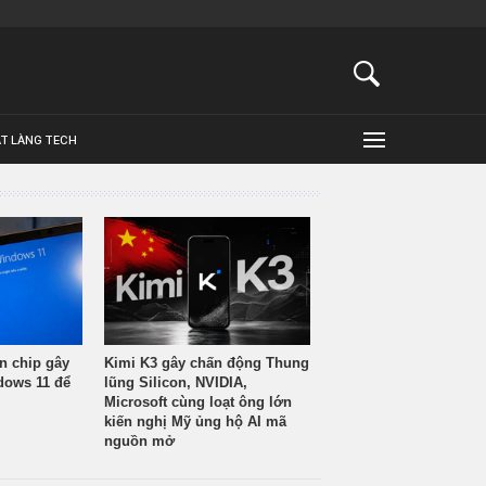
ẬT LÀNG TECH
n chip gây
Kimi K3 gây chấn động Thung
ndows 11 để
lũng Silicon, NVIDIA,
Microsoft cùng loạt ông lớn
kiến nghị Mỹ ủng hộ AI mã
nguồn mở