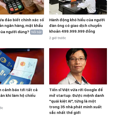
lừa đảo biết chính xác số
Hành động khó hiểu của người
ản ngân hàng, mật khẩu
đàn ông có giao dịch chuyển
khoản 499.999.999 đồng
của người dùng?
Nổi bật
2 giờ trước
 cảnh báo tới tất cả
Tiến sĩ Việt vừa rời Google để
ân khi làm hộ chiếu
mở startup: Được mệnh danh
"quái kiệt AI", từng là một
trong 35 nhà phát minh xuất
ước
sắc nhất thế giới