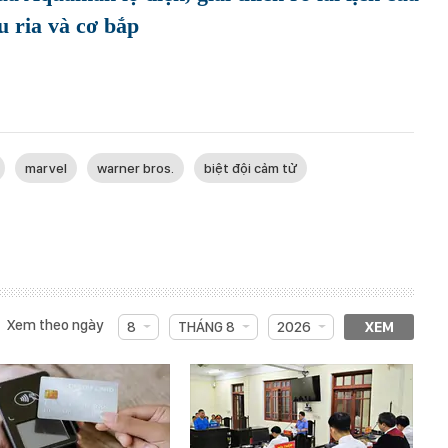
u ria và cơ bắp
marvel
warner bros.
biệt đội cảm tử
Xem theo ngày
8
THÁNG 8
2026
XEM