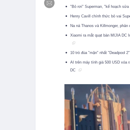
"Bỏ rơi" Superman, "kế hoạch sửa 
Henry Cavill chính thức bỏ vai Sup
Na ná Thanos và Killmonger, phản
Xiaomi ra mắt quạt bàn MIJIA DC I
10 trò đùa "mặn" nhất "Deadpool 2
AI trên máy tính giá 500 USD xóa r
DC