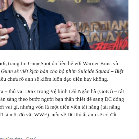
nơi, trang tin GameSpot đã liên hệ với Warner Bros. và
Gunn sẽ viết kịch bản cho bộ phim Suicide Squad – Biệt
điều chưa rõ anh sẽ kiêm luôn đạo diễn hay không.
a – thủ vai Drax trong Vệ binh Dải Ngân hà (GotG) – rất
sẵn sàng theo bước người bạn thân thiết để sang DC đóng
i vai gì, nhưng vốn là một diễn viên tài năng (tài năng
dĩ là một đô vật WWE), nếu về DC thì ắt anh sẽ có đất