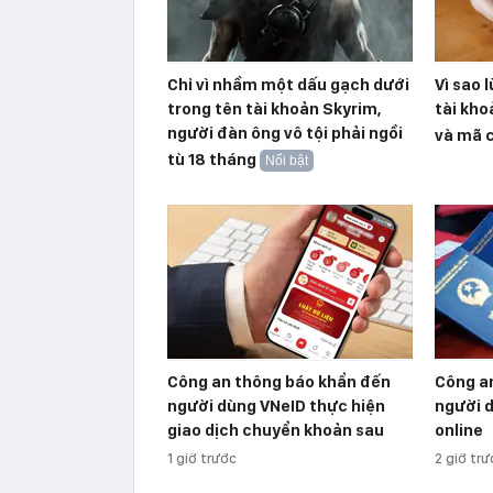
Chỉ vì nhầm một dấu gạch dưới
Vì sao 
trong tên tài khoản Skyrim,
tài kho
người đàn ông vô tội phải ngồi
và mã 
tù 18 tháng
Nổi bật
Công an thông báo khẩn đến
Công an
người dùng VNeID thực hiện
người d
giao dịch chuyển khoản sau
online
1 giờ trước
2 giờ tr