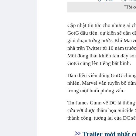
"Tôi c
Cập nhật tin tức cho những ai c
GotG đầu tiên, dự kiến sẽ dẫn d
giai đoạn trứng nước. Khi Marv
nhã trên Twitter từ 10 năm trư
Một động thái khiến fan dậy só
GotG cũng lên tiếng bất bình.
Dàn diễn viên đóng GotG chung 
nhiên, Marvel vẫn tuyên bố dừn
trong một buổi phỏng vấn.
Tin James Gunn về DC là thông 
cứu vớt được thảm họa Suicide
thành công, tương lai của DC sẽ 
Trailer mới nhất c