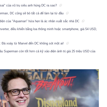
sai" của vũ trụ siêu anh hùng DC ra sao?
erman, DC cũng sẽ bỏ tất cả để làm lại từ đầu
 diện của "Aquaman" hứa hẹn là ác nhân xuất sắc nhà DC
nverter, điều khiển bằng loa thông minh hoặc smartphone, giá 54 USD,
": Đá xoáy từ Marvel đến DC không sót một ai!
âu Superman còn tốt hơn cả kỹ xảo điện ảnh trị giá 25 triệu USD của