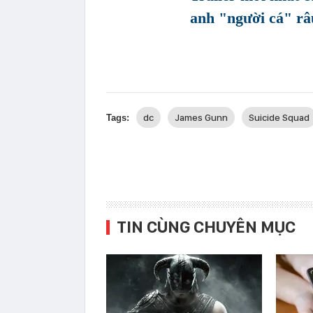
anh "người cá" râ
dc
James Gunn
Suicide Squad
Tags:
TIN CÙNG CHUYÊN MỤC