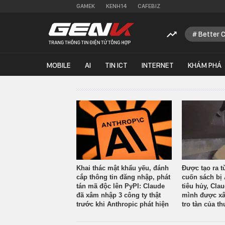
GAMEK
KENH14
CAFEBIZ
Better 
MOBILE
AI
TIN ICT
INTERNET
KHÁM PHÁ
Khai thác mật khẩu yếu, đánh
Được tạo ra t
cắp thông tin đăng nhập, phát
cuốn sách bị 
tán mã độc lên PyPI: Claude
tiêu hủy, Cla
đã xâm nhập 3 công ty thật
mình được xâ
trước khi Anthropic phát hiện
tro tàn của th