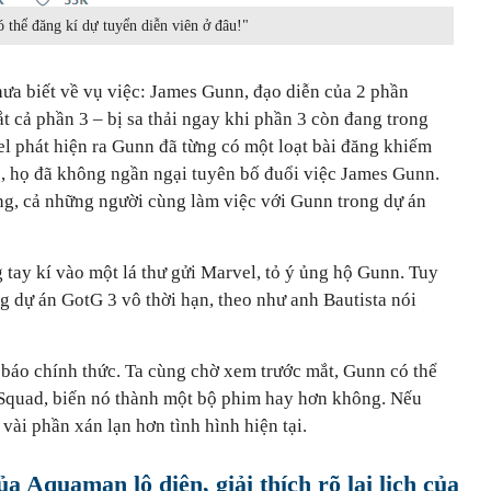
ó thể đăng kí dự tuyển diễn viên ở đâu!"
hưa biết về vụ việc: James Gunn, đạo diễn của 2 phần
ắt cả phần 3 – bị sa thải ngay khi phần 3 còn đang trong
el phát hiện ra Gunn đã từng có một loạt bài đăng khiếm
ớc, họ đã không ngần ngại tuyên bố đuổi việc James Gunn.
ng, cả những người cùng làm việc với Gunn trong dự án
tay kí vào một lá thư gửi Marvel, tỏ ý ủng hộ Gunn. Tuy
g dự án GotG 3 vô thời hạn, theo như anh Bautista nói
báo chính thức. Ta cùng chờ xem trước mắt, Gunn có thể
 Squad, biến nó thành một bộ phim hay hơn không. Nếu
vài phần xán lạn hơn tình hình hiện tại.
ủa Aquaman lộ diện, giải thích rõ lai lịch của