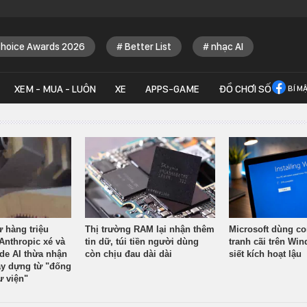
Choice Awards 2026
Better List
nhạc AI
XEM - MUA - LUÔN
XE
APPS-GAME
ĐỒ CHƠI SỐ
BÍ M
ừ hàng triệu
Thị trường RAM lại nhận thêm
Microsoft dùng co
Anthropic xé và
tin dữ, túi tiền người dùng
tranh cãi trên Wi
ude AI thừa nhận
còn chịu đau dài dài
siết kích hoạt lậu
y dựng từ "đống
ư viện"