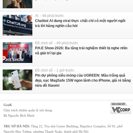
AI - 46 phút trước
Chatbot AI đang viral thực chất chỉ có một người ngồi
trả lời hàng nghìn câu hỏi
Đồ chơi số - 49 phút trước
P.H.E Show 2026: Ba tầng trải nghiệm thiết bị nghe nhìn
và giải trí tại gia
Đồ chơi số - 1 giờ trước
Pin dự phòng siêu mỏng của UGREEN: Màu trắng quá
đẹp, sạc MagSafe 15W ngon lành cho iPhone, giá rẻ bằng
nửa đồ Xiaomi
GenK
Chịu trách nhiệm quản lý nội dung:
Bà Nguyễn Bích Minh
TRỤ SỞ HÀ NỘI:
Tầng 22, Tòa nhà Center Building, Hapulico Complex, Số 01, phố
Nguyễn Huy Tưởng, phường Thanh Xuân, thành phố Hà Nội