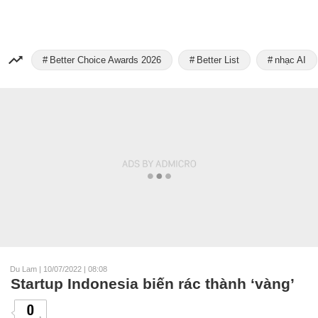
Better Choice Awards 2026
Better List
nhạc AI
Du Lam
|
10/07/2022 | 08:08
Startup Indonesia biến rác thành ‘vàng’
0