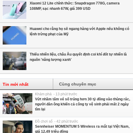
Xiaomi 12 Lite chính thức: Snapdragon 778G, camera
108MP, sạc nhanh 67W, giá 399 USD
Huawei cho rằng họ sẽ ngang hàng với Apple nếu không có
lệnh trừng phạt của Mỹ
Thiếu nhiên liệu, châu Âu quyết định coi khí đốt tự nhiên là
nguồn 'năng lượng xanh'
Cùng chuyên mục
Tin mới nhất
Khám phá - 13 phút trước
Vứt nhầm tấm vé số trúng hơn 30 tỷ đồng vào thùng rác,
người đàn ông khiến cả công ty vệ sinh phải mất 2 ngày
tìm lại
Đồ chơi số - 42 phút trước
Sennheiser MOMENTUM 5 Wireless ra mắt tại Việt Nam,
giá 12,49 triệu đồng