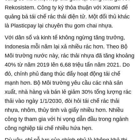
Rekosistem. Công ty ký thỏa thuận với Xiaomi để
quảng bá tái chế rác thải điện tử. Một đối thủ khác
là Plasticpay lại chuyên thu gom chai nhựa.
Với dân số và kinh tế không ngừng tăng trưởng,
Indonesia mỗi năm lại xả nhiều rác hơn. Theo Bộ
Môi trường nước này, rác thải nhựa đã tăng khoảng
40% từ năm 2019 lên 6,68 triệu tấn năm 2021. Do
đó, chính phủ đang thúc đẩy hoạt động tái chế
mạnh hơn. Bộ Môi trường yêu cầu các nhà sản
xuất, nhà hàng và bán lẻ giảm 30% tổng lượng rác
thải vào ngày 1/1/2030, đòi hỏi tái chế rác thải
nhựa, nhôm, thủy tinh và giấy nhiều hơn. Nhiều
công ty tham gia với hi vọng dẫn đầu trong ngành
công nghiệp tái chế nhiều hứa hẹn.
Dù vậy, chỉ nỗ lực của chính phủ là không khả thi.