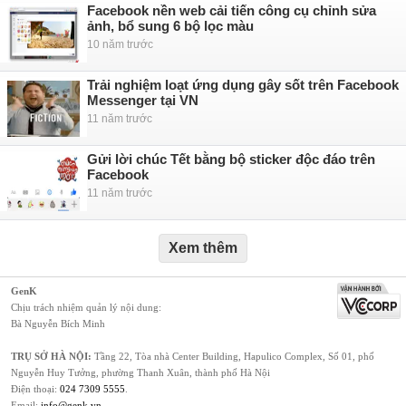
Facebook nền web cải tiến công cụ chỉnh sửa
ảnh, bổ sung 6 bộ lọc màu
10 năm trước
Trải nghiệm loạt ứng dụng gây sốt trên Facebook
Messenger tại VN
11 năm trước
Gửi lời chúc Tết bằng bộ sticker độc đáo trên
Facebook
11 năm trước
Xem thêm
GenK
Chịu trách nhiệm quản lý nội dung:
Bà Nguyễn Bích Minh
TRỤ SỞ HÀ NỘI:
Tầng 22, Tòa nhà Center Building, Hapulico Complex, Số 01, phố
Nguyễn Huy Tưởng, phường Thanh Xuân, thành phố Hà Nội
Điện thoại:
024 7309 5555
.
Email:
info@genk.vn