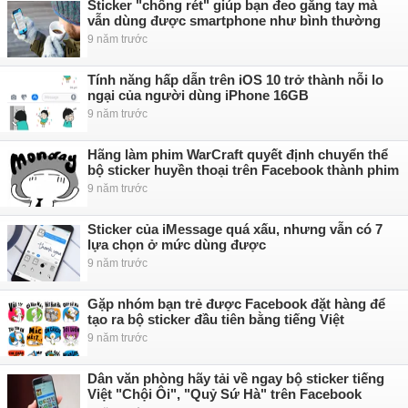
Sticker "chống rét" giúp bạn đeo găng tay mà
vẫn dùng được smartphone như bình thường
9 năm trước
Tính năng hấp dẫn trên iOS 10 trở thành nỗi lo
ngại của người dùng iPhone 16GB
9 năm trước
Hãng làm phim WarCraft quyết định chuyển thể
bộ sticker huyền thoại trên Facebook thành phim
9 năm trước
Sticker của iMessage quá xấu, nhưng vẫn có 7
lựa chọn ở mức dùng được
9 năm trước
Gặp nhóm bạn trẻ được Facebook đặt hàng để
tạo ra bộ sticker đầu tiên bằng tiếng Việt
9 năm trước
Dân văn phòng hãy tải về ngay bộ sticker tiếng
Việt "Chội Ôi", "Quỷ Sứ Hà" trên Facebook