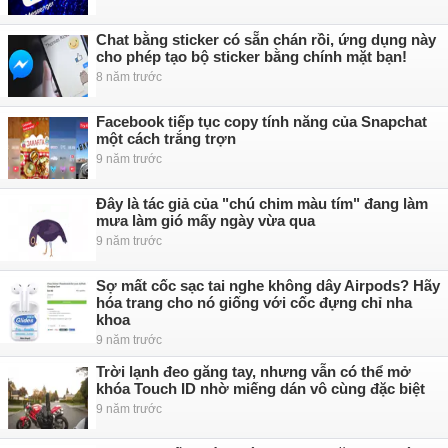
Chat bằng sticker có sẵn chán rồi, ứng dụng này
cho phép tạo bộ sticker bằng chính mặt bạn!
8 năm trước
Facebook tiếp tục copy tính năng của Snapchat
một cách trắng trợn
9 năm trước
Đây là tác giả của "chú chim màu tím" đang làm
mưa làm gió mấy ngày vừa qua
9 năm trước
Sợ mất cốc sạc tai nghe không dây Airpods? Hãy
hóa trang cho nó giống với cốc đựng chỉ nha
khoa
9 năm trước
Trời lạnh đeo găng tay, nhưng vẫn có thể mở
khóa Touch ID nhờ miếng dán vô cùng đặc biệt
9 năm trước