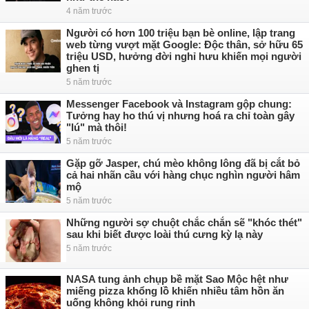
4 năm trước
Người có hơn 100 triệu bạn bè online, lập trang
web từng vượt mặt Google: Độc thân, sở hữu 65
triệu USD, hưởng đời nghỉ hưu khiến mọi người
ghen tị
5 năm trước
Messenger Facebook và Instagram gộp chung:
Tưởng hay ho thú vị nhưng hoá ra chỉ toàn gây
"lú" mà thôi!
5 năm trước
Gặp gỡ Jasper, chú mèo không lông đã bị cắt bỏ
cả hai nhãn cầu với hàng chục nghìn người hâm
mộ
5 năm trước
Những người sợ chuột chắc chắn sẽ "khóc thét"
sau khi biết được loài thú cưng kỳ lạ này
5 năm trước
NASA tung ảnh chụp bề mặt Sao Mộc hệt như
miếng pizza khổng lồ khiến nhiều tâm hồn ăn
uống không khỏi rung rinh