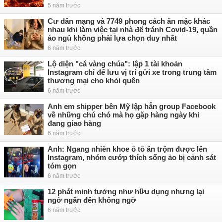
5 năm trước
Cư dân mạng và 7749 phong cách ăn mặc khác
nhau khi làm việc tại nhà để tránh Covid-19, quần
áo ngủ không phải lựa chọn duy nhất
6 năm trước
Lộ diện "cá vàng chúa": lập 1 tài khoản
Instagram chỉ để lưu vị trí gửi xe trong trung tâm
thương mại cho khỏi quên
6 năm trước
Anh em shipper bên Mỹ lập hẳn group Facebook
về những chú chó mà họ gặp hàng ngày khi
đang giao hàng
6 năm trước
Anh: Ngang nhiên khoe ô tô ăn trộm được lên
Instagram, nhóm cướp thích sống ảo bị cảnh sát
tóm gọn
6 năm trước
12 phát minh tưởng như hữu dụng nhưng lại
ngớ ngẩn đến không ngờ
6 năm trước