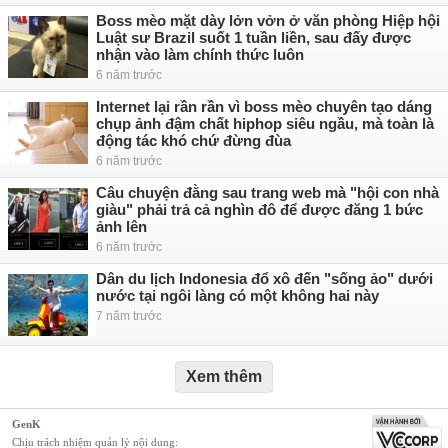
Boss mèo mặt dày lởn vởn ở văn phòng Hiệp hội
Luật sư Brazil suốt 1 tuần liền, sau đấy được
nhận vào làm chính thức luôn
6 năm trước
Internet lại rần rần vì boss mèo chuyên tạo dáng
chụp ảnh đậm chất hiphop siêu ngầu, mà toàn là
động tác khó chứ đừng đùa
6 năm trước
Câu chuyện đằng sau trang web mà "hội con nhà
giàu" phải trả cả nghìn đô để được đăng 1 bức
ảnh lên
6 năm trước
Dân du lịch Indonesia đổ xô đến "sống ảo" dưới
nước tại ngôi làng có một không hai này
7 năm trước
Xem thêm
GenK
Chịu trách nhiệm quản lý nội dung: