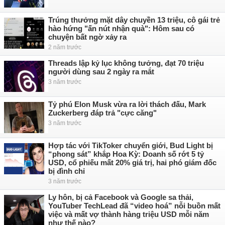
Trúng thưởng mặt dây chuyền 13 triệu, cô gái trẻ
hào hứng "ấn nút nhận quà": Hôm sau có
chuyện bất ngờ xảy ra
2 năm trước
Threads lập kỷ lục không tưởng, đạt 70 triệu
người dùng sau 2 ngày ra mắt
3 năm trước
Tỷ phú Elon Musk vừa ra lời thách đấu, Mark
Zuckerberg đáp trả "cực căng"
3 năm trước
Hợp tác với TikToker chuyển giới, Bud Light bị
“phong sát” khắp Hoa Kỳ: Doanh số rớt 5 tỷ
USD, cổ phiếu mất 20% giá trị, hai phó giám đốc
bị đình chỉ
3 năm trước
Ly hôn, bị cả Facebook và Google sa thải,
YouTuber TechLead đã “video hoá” nỗi buồn mất
việc và mất vợ thành hàng triệu USD mỗi năm
như thế nào?