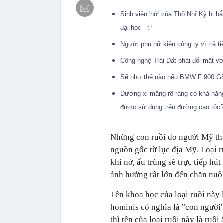
Sinh viên 'hờ' của Thổ Nhĩ Kỳ bị bắ
đại học
Người phụ nữ kiện công ty vì trả t
Công nghệ Trái Đất phải đối mặt vớ
Sẽ như thế nào nếu BMW F 900 GS 2
Đường xi măng rõ ràng có khả năn
được sử dụng trên đường cao tốc
Những con ruồi do người Mỹ thả
nguồn gốc từ lục địa Mỹ. Loại r
khi nở, ấu trùng sẽ trực tiếp hú
ảnh hưởng rất lớn đến chăn nuô
Tên khoa học của loại ruồi này l
hominis có nghĩa là "con người"
thì tên của loại ruồi này là ruồi