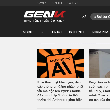
GAMEK
KENH14
CAFEBIZ
Better 
MOBILE
AI
TIN ICT
INTERNET
KHÁM PHÁ
Khai thác mật khẩu yếu, đánh
Được tạo ra t
cắp thông tin đăng nhập, phát
cuốn sách bị 
tán mã độc lên PyPI: Claude
tiêu hủy, Cla
đã xâm nhập 3 công ty thật
mình được xâ
trước khi Anthropic phát hiện
tro tàn của th