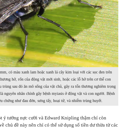
mm, có màu xanh lam hoặc xanh lá cây kim loại với các sọc đen trên
thương hở, rốn của động vật mới sinh, hoặc các lỗ hở trên cơ thể con
u trùng sau đó ăn mô sống của vật chủ, gây ra tổn thương nghiêm trọng
 là nguyên nhân chính gây bệnh myiasis ở động vật và con người. Bệnh
iệu chứng như đau đớn, sưng tấy, hoại tử, và nhiễm trùng huyết.
t ý tưởng nực cười và Edward Knipling thậm chí còn
 chủ đề này nên chỉ có thể sử dụng số tiền dư thừa từ các