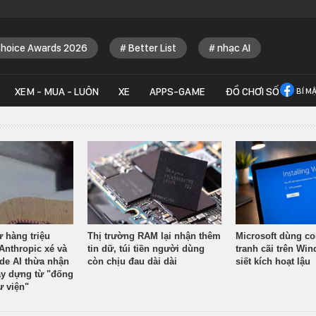
Choice Awards 2026
Better List
nhạc AI
XEM - MUA - LUÔN
XE
APPS-GAME
ĐỒ CHƠI SỐ
BÍ M
ừ hàng triệu
Thị trường RAM lại nhận thêm
Microsoft dùng co
Anthropic xé và
tin dữ, túi tiền người dùng
tranh cãi trên Wi
ude AI thừa nhận
còn chịu đau dài dài
siết kích hoạt lậu
y dựng từ "đống
ư viện"