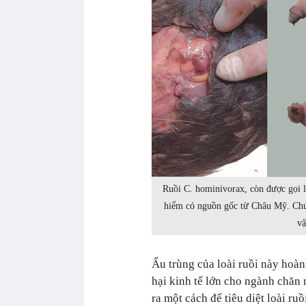
Ruồi C. hominivorax, còn được gọi là
hiểm có nguồn gốc từ Châu Mỹ. Chún
vậ
Ấu trùng của loài ruồi này hoà
hại kinh tế lớn cho ngành chăn 
ra một cách để tiêu diệt loài ru