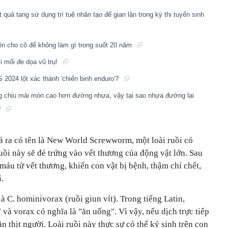
t quả tang sử dụng trí tuệ nhân tạo để gian lận trong kỳ thi tuyển sinh
iền cho cô để không làm gì trong suốt 20 năm
i mối đe dọa vũ trụ!
024 lột xác thành 'chiến binh enduro'?
g chịu mài mòn cao hơn đường nhựa, vậy tại sao nhựa đường lại
?
 ra có tên là New World Screwworm, một loài ruồi có
uồi này sẽ đẻ trứng vào vết thương của động vật lớn. Sau
t máu từ vết thương, khiến con vật bị bệnh, thậm chí chết,
i.
à C. hominivorax (ruồi giun vít). Trong tiếng Latin,
 và vorax có nghĩa là "ăn uống". Vì vậy, nếu dịch trực tiếp
 ăn thịt người. Loài ruồi này thực sự có thể ký sinh trên con