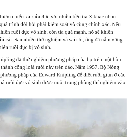
iệm chiếu xạ ruồi đực với nhiều liều tia X khác nhau
quá trình đòi hỏi phải kiểm soát vô cùng chính xác. Nếu
khiến ruồi đực vô sinh, còn tia quá mạnh, nó sẽ khiến
ồi cái. Sau nhiều thử nghiệm và sai sót, ông đã nắm vững
iến ruồi đực bị vô sinh.
pling đã thử nghiệm phương pháp của họ trên một hòn
t thành công loài ruồi này trên đảo. Năm 1957, Bộ Nông
phương pháp của Edward Knipling để diệt ruồi giun ở các
thả ruồi đực vô sinh được nuôi trong phòng thí nghiệm vào