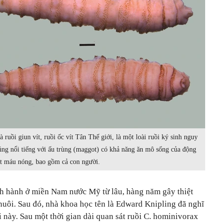
 ruồi giun vít, ruồi ốc vít Tân Thế giới, là một loài ruồi ký sinh nguy
g nổi tiếng với ấu trùng (maggot) có khả năng ăn mô sống của động
t máu nóng, bao gồm cả con người.
nh hành ở miền Nam nước Mỹ từ lâu, hàng năm gây thiệt
nuôi. Sau đó, nhà khoa học tên là Edward Knipling đã nghĩ
ồi này. Sau một thời gian dài quan sát ruồi C. hominivorax