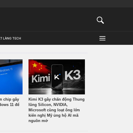
ẬT LÀNG TECH
n chip gây
Kimi K3 gây chấn động Thung
ndows 11 để
lũng Silicon, NVIDIA,
Microsoft cùng loạt ông lớn
kiến nghị Mỹ ủng hộ AI mã
nguồn mở