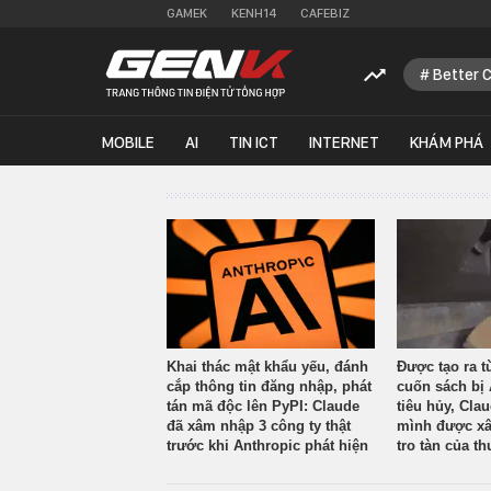
GAMEK
KENH14
CAFEBIZ
Better 
MOBILE
AI
TIN ICT
INTERNET
KHÁM PHÁ
Khai thác mật khẩu yếu, đánh
Được tạo ra t
cắp thông tin đăng nhập, phát
cuốn sách bị 
tán mã độc lên PyPI: Claude
tiêu hủy, Cla
đã xâm nhập 3 công ty thật
mình được xâ
trước khi Anthropic phát hiện
tro tàn của th