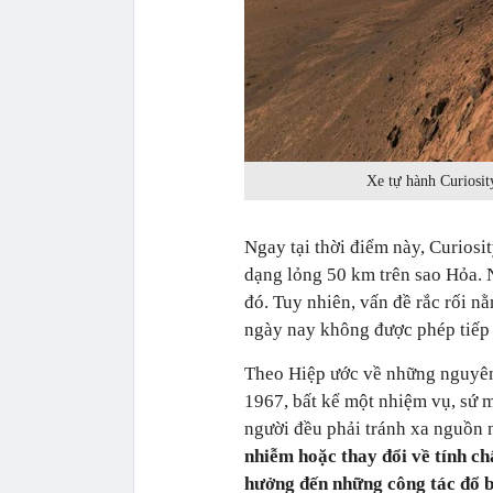
Xe tự hành Curiosit
Ngay tại thời điểm này, Curiosi
dạng lỏng 50 km trên sao Hỏa. 
đó. Tuy nhiên, vấn đề rắc rối n
ngày nay không được phép tiếp 
Theo Hiệp ước về những nguyên
1967, bất kể một nhiệm vụ, sứ 
người đều phải tránh xa nguồn n
nhiễm hoặc thay đổi về tính c
hưởng đến những công tác đổ bộ