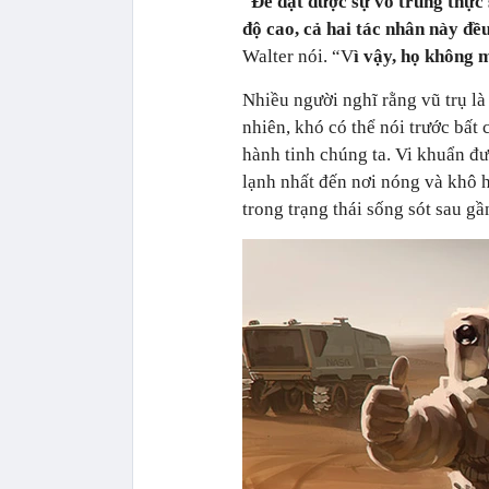
“
Để đạt được sự vô trùng thực
độ cao, cả hai tác nhân này đều
Walter nói. “V
ì vậy, họ không 
Nhiều người nghĩ rằng vũ trụ l
nhiên, khó có thể nói trước bất 
hành tinh chúng ta. Vi khuẩn đư
lạnh nhất đến nơi nóng và khô 
trong trạng thái sống sót sau g