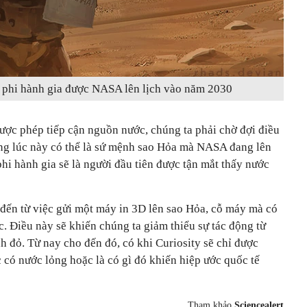
 phi hành gia được NASA lên lịch vào năm 2030
ược phép tiếp cận nguồn nước, chúng ta phải chờ đợi điều
đáng lúc này có thể là sứ mệnh sao Hỏa mà NASA đang lên
hi hành gia sẽ là người đầu tiên được tận mắt thấy nước
đến từ việc gửi một máy in 3D lên sao Hỏa, cỗ máy mà có
c. Điều này sẽ khiến chúng ta giảm thiểu sự tác động từ
nh đỏ. Từ nay cho đến đó, có khi Curiosity sẽ chỉ được
có nước lỏng hoặc là có gì đó khiến hiệp ước quốc tế
Tham khảo
Sciencealert