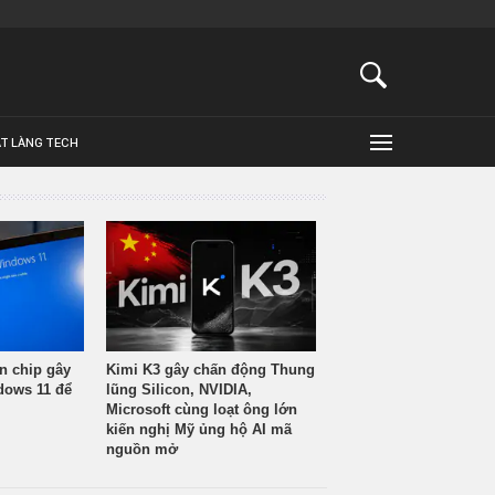
ẬT LÀNG TECH
n chip gây
Kimi K3 gây chấn động Thung
ndows 11 để
lũng Silicon, NVIDIA,
Microsoft cùng loạt ông lớn
kiến nghị Mỹ ủng hộ AI mã
nguồn mở