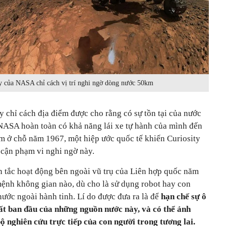
y của NASA chỉ cách vị trí nghi ngờ dòng nước 50km
ty chỉ cách địa điểm được cho rằng có sự tồn tại của nước
NASA hoàn toàn có khả năng lái xe tự hành của mình đến
ằm ở chỗ năm 1967, một hiệp ước quốc tế khiến Curiosity
cận phạm vi nghi ngờ này.
 tắc hoạt động bên ngoài vũ trụ của Liên hợp quốc năm
mệnh không gian nào, dù cho là sử dụng robot hay con
ước ngoài hành tinh. Lí do được đưa ra là để
hạn chế sự ô
hất ban đầu của những nguồn nước này, và có thể ảnh
 nghiên cứu trực tiếp của con người trong tương lai.