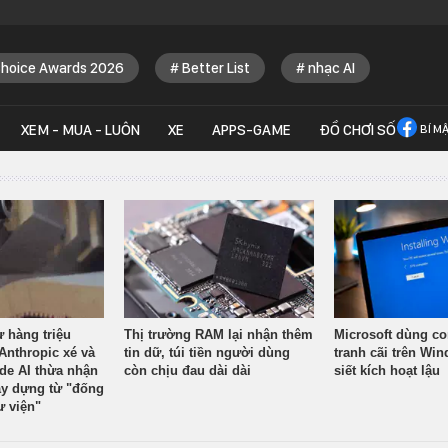
Choice Awards 2026
Better List
nhạc AI
XEM - MUA - LUÔN
XE
APPS-GAME
ĐỒ CHƠI SỐ
BÍ M
ừ hàng triệu
Thị trường RAM lại nhận thêm
Microsoft dùng co
Anthropic xé và
tin dữ, túi tiền người dùng
tranh cãi trên Wi
ude AI thừa nhận
còn chịu đau dài dài
siết kích hoạt lậu
y dựng từ "đống
ư viện"