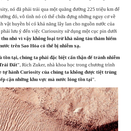
osity, nó đã phải trải qua một quãng đường 225 triệu km để
ường đó, vô tình nó có thể chứa đựng những nguy cơ về
sinh vật huyền bí có khả năng lây lan cho nguồn nước của
 phải lưu ý đến việc Curiousity sử dụng một cục pin dưới
 thu nhỏ vì vậy không loại trừ khả năng tàu thám hiểm
nước trên Sao Hỏa có thể bị nhiễm xạ.
 tồn tại, chúng ta phải đặc biệt cẩn thận để tránh nhiễm
Trái Đất
”, Rich Zuker, nhà khoa học trong chương trình
e tự hành Curiosity của chúng ta không được tiệt trùng
iếp cận những khu vực mà nước lỏng tồn tại
”.