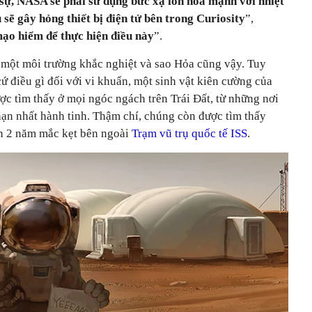
 sự, NASA sẽ phải sử dụng bức xạ ion hóa mạnh với nhiệt
 sẽ gây hỏng thiết bị điện tử bên trong Curiosity
”,
mạo hiểm để thực hiện điều này
”.
à một môi trường khắc nghiệt và sao Hỏa cũng vậy. Tuy
cứ điều gì đối với vi khuẩn, một sinh vật kiên cường của
ợc tìm thấy ở mọi ngóc ngách trên Trái Đất, từ những nơi
hạn nhất hành tinh. Thậm chí, chúng còn được tìm thấy
ần 2 năm mắc kẹt bên ngoài
Trạm vũ trụ quốc tế ISS
.