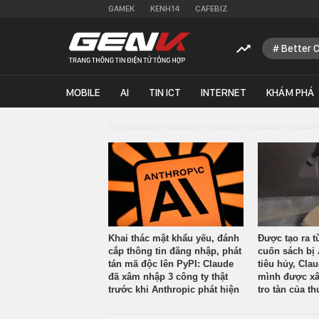
GAMEK
KENH14
CAFEBIZ
Better 
MOBILE
AI
TIN ICT
INTERNET
KHÁM PHÁ
Khai thác mật khẩu yếu, đánh
Được tạo ra t
cắp thông tin đăng nhập, phát
cuốn sách bị 
tán mã độc lên PyPI: Claude
tiêu hủy, Cla
đã xâm nhập 3 công ty thật
mình được xâ
trước khi Anthropic phát hiện
tro tàn của th