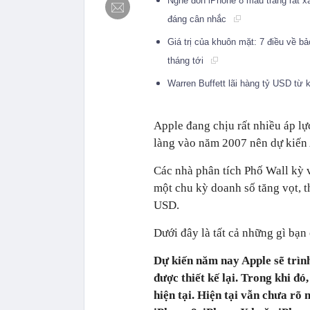
Nghe đồn iPhone 8 màu trắng rất 
đáng cân nhắc
Giá trị của khuôn mặt: 7 điều về b
tháng tới
Warren Buffett lãi hàng tỷ USD từ 
Apple đang chịu rất nhiều áp lư
làng vào năm 2007 nên dự kiến Ap
Các nhà phân tích Phố Wall kỳ v
một chu kỳ doanh số tăng vọt, thu
USD.
Dưới đây là tất cả những gì bạ
Dự kiến năm nay Apple sẽ trìn
được thiết kế lại. Trong khi đó
hiện tại. Hiện tại vẫn chưa rõ 