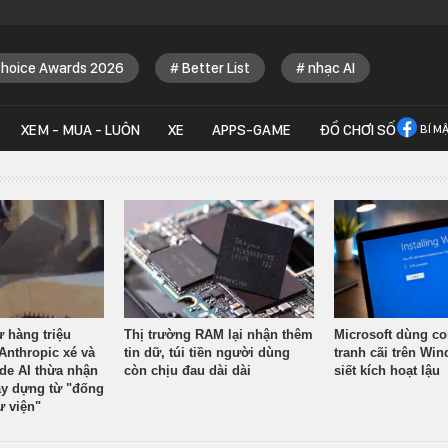
Choice Awards 2026
Better List
nhạc AI
XEM - MUA - LUÔN
XE
APPS-GAME
ĐỒ CHƠI SỐ
BÍ M
ừ hàng triệu
Thị trường RAM lại nhận thêm
Microsoft dùng co
Anthropic xé và
tin dữ, túi tiền người dùng
tranh cãi trên Wi
ude AI thừa nhận
còn chịu đau dài dài
siết kích hoạt lậu
y dựng từ "đống
ư viện"