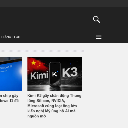
ẬT LÀNG TECH
n chip gây
Kimi K3 gây chấn động Thung
ndows 11 để
lũng Silicon, NVIDIA,
Microsoft cùng loạt ông lớn
kiến nghị Mỹ ủng hộ AI mã
nguồn mở