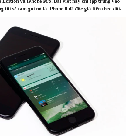
dition và iPhone Pro. Bài viết này chỉ tập trung vào
g tôi sẽ tạm gọi nó là iPhone 8 để độc giả tiện theo dõi.