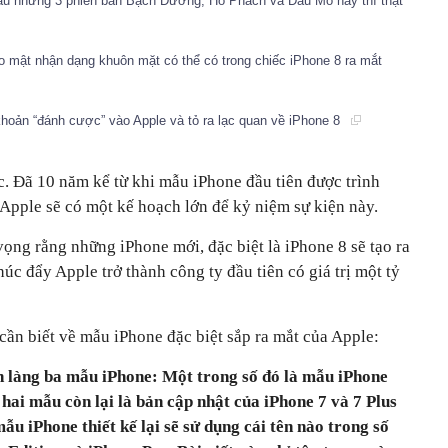
xấu nhưng 3 phiên bản Bạch Dương, Hổ Phách và Dầu Mỏ này thì thật
ảo mật nhận dạng khuôn mặt có thể có trong chiếc iPhone 8 ra mắt
khoản “đánh cược” vào Apple và tỏ ra lạc quan về iPhone 8
̣c. Đã 10 năm kể từ khi mẫu iPhone đầu tiên được trình
ple sẽ có một kế hoạch lớn để kỷ niệm sự kiện này.
ọng rằng những iPhone mới, đặc biệt là iPhone 8 sẽ tạo ra
́c đẩy Apple trở thành công ty đầu tiên có giá trị một tỷ
n cần biết về mẫu iPhone đặc biệt sắp ra mắt của Apple:
h làng ba mẫu iPhone: Một trong số đó là mẫu iPhone
, hai mẫu còn lại là bản cập nhật của iPhone 7 và 7 Plus
mẫu iPhone thiết kế lại sẽ sử dụng cái tên nào trong số