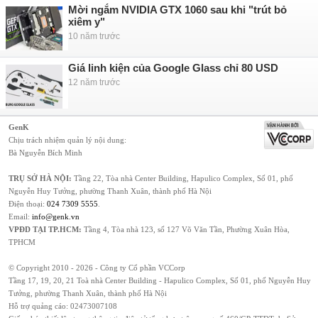
Mời ngắm NVIDIA GTX 1060 sau khi "trút bỏ
xiêm y"
10 năm trước
Giá linh kiện của Google Glass chỉ 80 USD
12 năm trước
GenK
Chịu trách nhiệm quản lý nội dung:
Bà Nguyễn Bích Minh
TRỤ SỞ HÀ NỘI:
Tầng 22, Tòa nhà Center Building, Hapulico Complex, Số 01, phố
Nguyễn Huy Tưởng, phường Thanh Xuân, thành phố Hà Nội
Điện thoại:
024 7309 5555
.
Email:
info@genk.vn
VPĐD TẠI TP.HCM:
Tầng 4, Tòa nhà 123, số 127 Võ Văn Tần, Phường Xuân Hòa,
TPHCM
© Copyright 2010 - 2026 - Công ty Cổ phần VCCorp
Tầng 17, 19, 20, 21 Toà nhà Center Building - Hapulico Complex, Số 01, phố Nguyễn Huy
Tưởng, phường Thanh Xuân, thành phố Hà Nội
Hỗ trợ quảng cáo:
02473007108