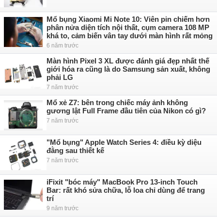
Mổ bụng Xiaomi Mi Note 10: Viên pin chiếm hơn
phân nửa diện tích nội thất, cụm camera 108 MP
khá to, cảm biến vân tay dưới màn hình rất mỏng
6 năm trước
Màn hình Pixel 3 XL được đánh giá đẹp nhất thế
giới hóa ra cũng là do Samsung sản xuất, không
phải LG
7 năm trước
Mổ xẻ Z7: bên trong chiếc máy ảnh không
gương lật Full Frame đầu tiên của Nikon có gì?
7 năm trước
"Mổ bụng" Apple Watch Series 4: điều kỳ diệu
đằng sau thiết kế
7 năm trước
iFixit "bóc máy" MacBook Pro 13-inch Touch
Bar: rất khó sửa chữa, lỗ loa chỉ dùng để trang
trí
9 năm trước