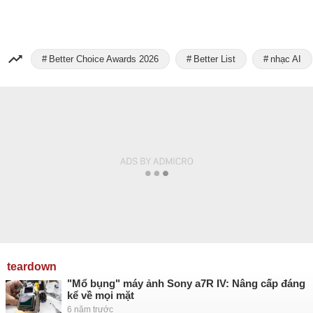
Better Choice Awards 2026
Better List
nhạc AI
teardown
"Mổ bụng" máy ảnh Sony a7R IV: Nâng cấp đáng
kể về mọi mặt
6 năm trước