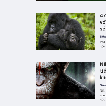
4 
vớ
sé
Sốn
Với 
này 
Nế
ti
kh
Sốn
Nếu 
vong
nữa