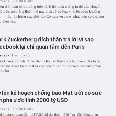
m phá -
11 năm trước
iêu diệt toàn bộ sự sống trên hành tinh của chúng ta thì các chuyên
đã ước tính rằng thiên thể này phải có đường kính tối thiểu khoảng
m - tức là những sao chổi lớp Centaur vừa mới phát hiện có thể làm
 điều này.
rk Zuckerberg đích thân trả lời vì sao
cebook lại chỉ quan tâm đến Paris
rnet -
11 năm trước
ty Check vốn chỉ được dành cho các thảm họa tự nhiên, đây là lần
tiên nó được kích hoạt vì con người và "thử nghiệm nào cũng phải
ần đầu".
 lên kế hoạch chống bão Mặt trời có sức
n phá ước tính 2000 tỷ USD
m phá -
11 năm trước
điều đáng quan tâm là NASA đã dự đoán tỷ lệ Trái Đất hứng chịu