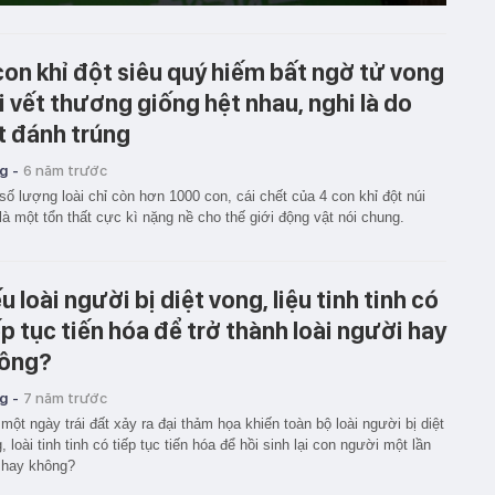
con khỉ đột siêu quý hiếm bất ngờ tử vong
i vết thương giống hệt nhau, nghi là do
t đánh trúng
g -
6 năm trước
số lượng loài chỉ còn hơn 1000 con, cái chết của 4 con khỉ đột núi
là một tổn thất cực kì nặng nề cho thế giới động vật nói chung.
u loài người bị diệt vong, liệu tinh tinh có
ếp tục tiến hóa để trở thành loài người hay
ông?
g -
7 năm trước
một ngày trái đất xảy ra đại thảm họa khiến toàn bộ loài người bị diệt
, loài tinh tinh có tiếp tục tiến hóa để hồi sinh lại con người một lần
 hay không?