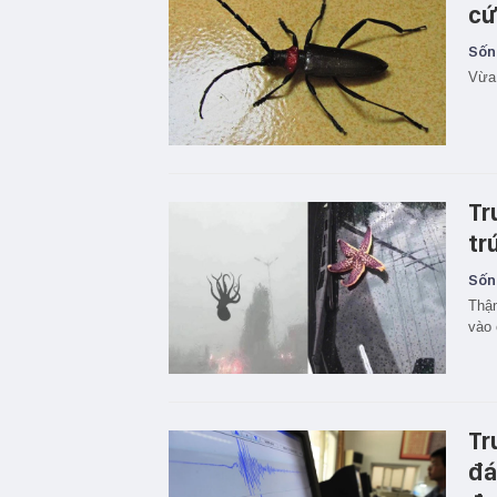
cứ
Sốn
Vừa 
Tr
tr
Sốn
Thậm
vào 
Tr
đá