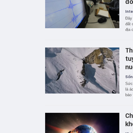
đo
Inte
Đây 
đất 
địa 
Th
tu
nu
Sốn
Sức 
là á
báo 
Ch
kh