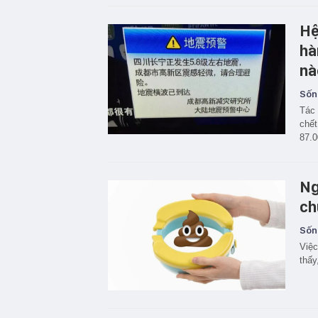
Hệ
hà
nà
Sốn
Tác 
chết
87.0
Ng
ch
Sốn
Việc
thấy