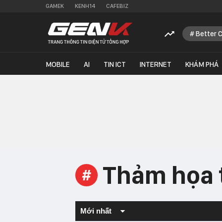
GAMEK
KENH14
CAFEBIZ
Better 
MOBILE
AI
TIN ICT
INTERNET
KHÁM PHÁ
Thảm họa 
#
Mới nhất