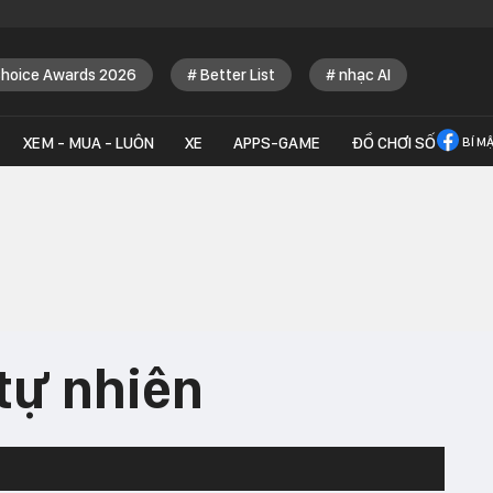
Choice Awards 2026
Better List
nhạc AI
XEM - MUA - LUÔN
XE
APPS-GAME
ĐỒ CHƠI SỐ
BÍ M
tự nhiên