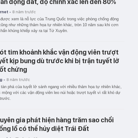
án động đất, độ chính xác lên đến 80%
rnet -
8 năm trước
được xem là nỗ lực của Trung Quốc trong việc phòng chống động
cũng như những thảm họa tự nhiên khác, tròn 10 năm sau khi cơn
chấn khủng khiếp xảy ra tại Tứ Xuyên.
ót tim khoảnh khắc vận động viên trượt
yết kịp bung dù trước khi bị trận tuyết lở
ốt chửng
g -
8 năm trước
tàn phá của tuyết lở sánh ngang với nhiều thảm họa tự nhiên khác,
c mộng với các vận động viên leo núi hoặc trượt tuyết vì rất khó dự
trước.
uyên gia phát hiện hàng trăm sao chổi
ổng lồ có thể hủy diệt Trái Đất