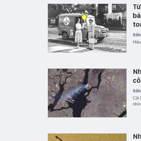
Từ
bả
to
Sốn
Hiệu
Nh
cô
Sốn
Cột 
nhìn
Nh