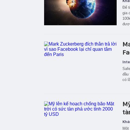
Khá
Để t
gia 
100k
được
Ma
Fa
Inte
Safe
đầu 
có l
Mỹ
tà
Khá
Một 