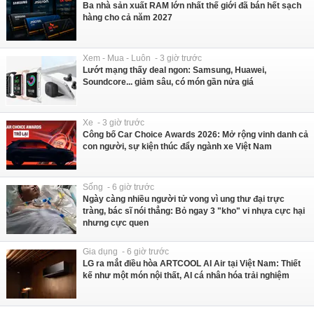
Ba nhà sản xuất RAM lớn nhất thế giới đã bán hết sạch
hàng cho cả năm 2027
Xem - Mua - Luôn - 3 giờ trước
Lướt mạng thấy deal ngon: Samsung, Huawei,
Soundcore... giảm sâu, có món gần nửa giá
Xe - 3 giờ trước
Công bố Car Choice Awards 2026: Mở rộng vinh danh cả
con người, sự kiện thúc đẩy ngành xe Việt Nam
Sống - 6 giờ trước
Ngày càng nhiều người tử vong vì ung thư đại trực
tràng, bác sĩ nói thẳng: Bỏ ngay 3 "kho" vi nhựa cực hại
nhưng cực quen
Gia dụng - 6 giờ trước
LG ra mắt điều hòa ARTCOOL AI Air tại Việt Nam: Thiết
kế như một món nội thất, AI cá nhân hóa trải nghiệm