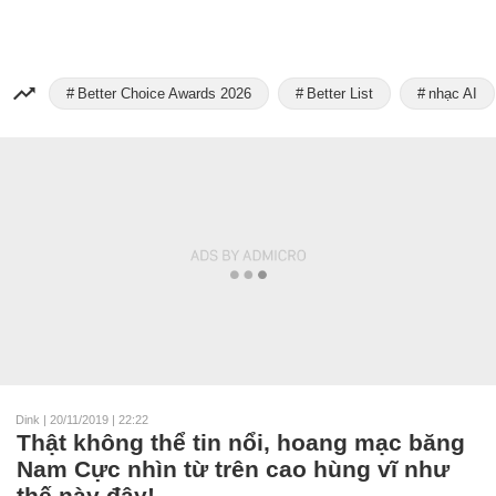
Better Choice Awards 2026
Better List
nhạc AI
Dink
|
20/11/2019 | 22:22
Thật không thể tin nổi, hoang mạc băng
Nam Cực nhìn từ trên cao hùng vĩ như
thế này đây!