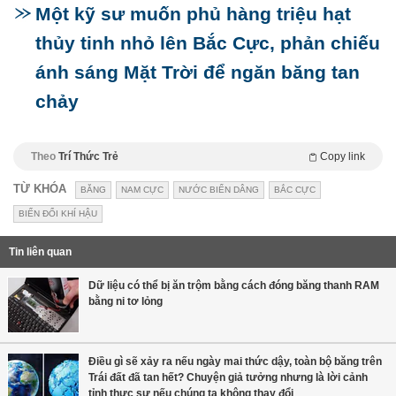
Một kỹ sư muốn phủ hàng triệu hạt
thủy tinh nhỏ lên Bắc Cực, phản chiếu
ánh sáng Mặt Trời để ngăn băng tan
chảy
Theo
Trí Thức Trẻ
Copy link
TỪ KHÓA
BĂNG
NAM CỰC
NƯỚC BIỂN DÂNG
BẮC CỰC
BIẾN ĐỔI KHÍ HẬU
Tin liên quan
Dữ liệu có thể bị ăn trộm bằng cách đóng băng thanh RAM
bằng ni tơ lỏng
Điều gì sẽ xảy ra nếu ngày mai thức dậy, toàn bộ băng trên
Trái đất đã tan hết? Chuyện giả tưởng nhưng là lời cảnh
tỉnh thực sự nếu chúng ta không thay đổi