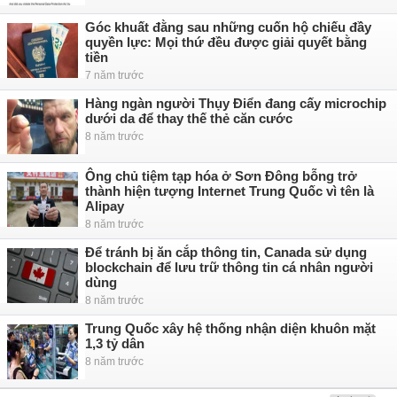
Góc khuất đằng sau những cuốn hộ chiếu đầy
quyền lực: Mọi thứ đều được giải quyết bằng
tiền
7 năm trước
Hàng ngàn người Thụy Điển đang cấy microchip
dưới da để thay thế thẻ căn cước
8 năm trước
Ông chủ tiệm tạp hóa ở Sơn Đông bỗng trở
thành hiện tượng Internet Trung Quốc vì tên là
Alipay
8 năm trước
Để tránh bị ăn cắp thông tin, Canada sử dụng
blockchain để lưu trữ thông tin cá nhân người
dùng
8 năm trước
Trung Quốc xây hệ thống nhận diện khuôn mặt
1,3 tỷ dân
8 năm trước