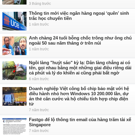
3 tháng trước
Thông tin mới việc ngân hàng ngoại ‘quên’ sinh
trắc học chuyển tiền
1 năm trước
Anh chàng 24 tuổi bỗng chốc trông như ông chú
ngoài 50 sau năm tháng ở trên núi
1 năm trước
Ngôi làng "huýt sáo" kỳ lạ: Dân làng chẳng ai có
tên, gọi nhau bằng một những giai điệu riêng dài
cả phút và lý do khiến ai cũng phải bất ngờ
6 năm trước
Doanh nghiệp Việt công bố chip bảo mật với hệ
điều hành nhỏ hơn Windows 10 200.000 lần, dự
án thẻ căn cước và hộ chiếu tích hợp chip điện
tử
7 năm trước
Fastgo để lộ thông tin email của hàng trăm tài xế
Singapore
7 năm trước