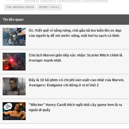
THE MANDALORIAN
HENRY CAVILL
Tin liên quan
Úc: Kiệt quệ vì nắng nóng, chú gấu túi leo luôn lên xe đạp
của người lạ để xin nước uống, một hơi tu sạch cả bình
Chủ tịch Marvel gián tiếp xác nhận: Scarlet Witch chính là
Avenger mạnh nhất
Đây là 10 bộ phim có chi phí sản xuất cao nhất của Marvel,
Avengers: Endgame chỉ đứng ở vị trí thứ 2
"Witcher" Henry Cavill thích ngồi nhà cày game hơn là ra
ngoài đi quẩy