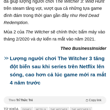
đã giúp lượng người chơi T
he Witcher 3: Wild Hunt
trên steam tăng vọt, vượt qua cả những tựa game
đình đám trong thời gian gần đây như
Red Dead
Redemption
.
Mùa 2 của
The Witcher
sẽ chính thức bấm máy vào
tháng 2/2020 và dự kiến ra mắt vào năm 2021.
Theo BusinessInsider
Lượng người chơi The Witcher 3 tăng
đột biến sau khi series trên Netflix lên
sóng, cao hơn cả lúc game mới ra mắt
4 năm trước
Theo
Trí Thức Trẻ
Copy link
TỪ KHÓA
DISNEY
NETFLIX
THE WITCHER
THE WITCHER 3