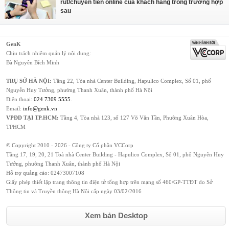
rút/chuyển tiền online của khách hàng trong trường hợp
sau
GenK
Chịu trách nhiệm quản lý nội dung:
Bà Nguyễn Bích Minh
TRỤ SỞ HÀ NỘI:
Tầng 22, Tòa nhà Center Building, Hapulico Complex, Số 01, phố
Nguyễn Huy Tưởng, phường Thanh Xuân, thành phố Hà Nội
Điện thoại:
024 7309 5555
.
Email:
info@genk.vn
VPĐD TẠI TP.HCM:
Tầng 4, Tòa nhà 123, số 127 Võ Văn Tần, Phường Xuân Hòa,
TPHCM
© Copyright 2010 - 2026 - Công ty Cổ phần VCCorp
Tầng 17, 19, 20, 21 Toà nhà Center Building - Hapulico Complex, Số 01, phố Nguyễn Huy
Tưởng, phường Thanh Xuân, thành phố Hà Nội
Hỗ trợ quảng cáo:
02473007108
Giấy phép thiết lập trang thông tin điện tử tổng hợp trên mạng số 460/GP-TTĐT do Sở
Thông tin và Truyền thông Hà Nội cấp ngày 03/02/2016
Xem bản Desktop