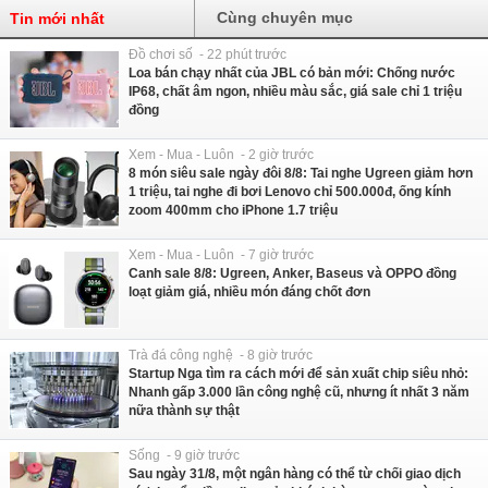
Cùng chuyên mục
Tin mới nhất
Đồ chơi số - 22 phút trước
Loa bán chạy nhất của JBL có bản mới: Chống nước
IP68, chất âm ngon, nhiều màu sắc, giá sale chỉ 1 triệu
đồng
Xem - Mua - Luôn - 2 giờ trước
8 món siêu sale ngày đôi 8/8: Tai nghe Ugreen giảm hơn
1 triệu, tai nghe đi bơi Lenovo chỉ 500.000đ, ống kính
zoom 400mm cho iPhone 1.7 triệu
Xem - Mua - Luôn - 7 giờ trước
Canh sale 8/8: Ugreen, Anker, Baseus và OPPO đồng
loạt giảm giá, nhiều món đáng chốt đơn
Trà đá công nghệ - 8 giờ trước
Startup Nga tìm ra cách mới để sản xuất chip siêu nhỏ:
Nhanh gấp 3.000 lần công nghệ cũ, nhưng ít nhất 3 năm
nữa thành sự thật
Sống - 9 giờ trước
Sau ngày 31/8, một ngân hàng có thể từ chối giao dịch