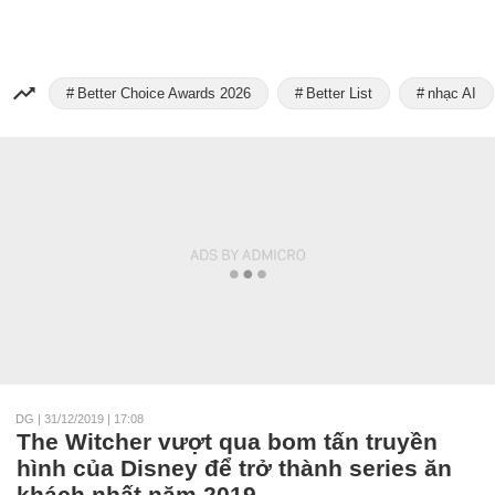
Better Choice Awards 2026
Better List
nhạc AI
DG
|
31/12/2019 | 17:08
The Witcher vượt qua bom tấn truyền
hình của Disney để trở thành series ăn
khách nhất năm 2019