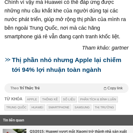
Chính vì vậy mà Huawei có thể đáp ứng được
những nhu cầu khắt khe của người dùng tại các
nước phát triển, giúp mở rộng thị phần của mình ra
bên ngoài Trung Quốc, nơi mà các hãng
smartphone giá rẻ vẫn đang cạnh tranh khốc liệt.
Tham khảo: gartner
Thị phần nhỏ nhưng Apple lại chiếm
tới 94% lợi nhuận toàn ngành
Theo
Trí Thức Trẻ
Copy link
TỪ KHÓA
APPLE
THỐNG KÊ
SỐ LIỆU
PHÂN TÍCH & BÌNH LUẬN
TRUNG QUỐC
HUAWEI
SMARTPHONE
SAMSUNG
THỊ TRƯỜNG
Tin liên quan
Q3/2015: Huawei vượt mặt Xiaomi trở thành nhà sản xuất