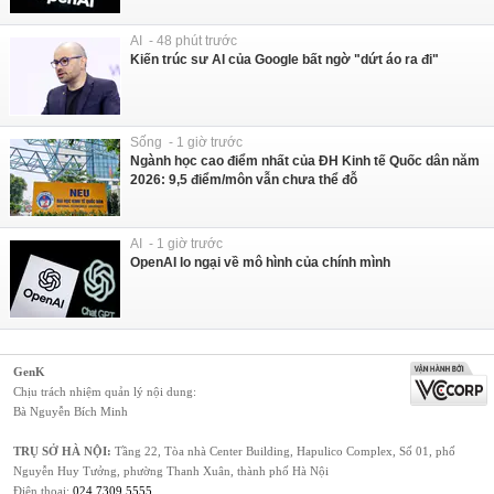
AI - 48 phút trước
Kiến trúc sư AI của Google bất ngờ "dứt áo ra đi"
Sống - 1 giờ trước
Ngành học cao điểm nhất của ĐH Kinh tế Quốc dân năm
2026: 9,5 điểm/môn vẫn chưa thể đỗ
AI - 1 giờ trước
OpenAI lo ngại về mô hình của chính mình
GenK
Chịu trách nhiệm quản lý nội dung:
Bà Nguyễn Bích Minh
TRỤ SỞ HÀ NỘI:
Tầng 22, Tòa nhà Center Building, Hapulico Complex, Số 01, phố
Nguyễn Huy Tưởng, phường Thanh Xuân, thành phố Hà Nội
Điện thoại:
024 7309 5555
.