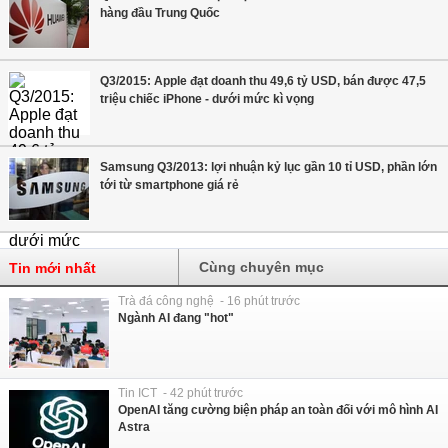
hàng đầu Trung Quốc
Q3/2015: Apple đạt doanh thu 49,6 tỷ USD, bán được 47,5
triệu chiếc iPhone - dưới mức kì vọng
Samsung Q3/2013: lợi nhuận kỷ lục gần 10 tỉ USD, phần lớn
tới từ smartphone giá rẻ
Cùng chuyên mục
Tin mới nhất
Trà đá công nghệ - 16 phút trước
Ngành AI đang "hot"
Tin ICT - 42 phút trước
OpenAI tăng cường biện pháp an toàn đối với mô hình AI
Astra