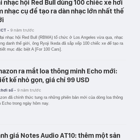
i nhạc hội Red Bull dùng 100 chiếc xe hơi
m nhạc cụ để tạo ra dàn nhạc lớn nhất thế
ới
ICT -
9 năm trước
đại nhạc hội Red Bull (RBMA) tổ chức ở Los Angeles vừa qua, nhạc
ừng danh thế giới, ông Ryoji Ikeda đã sắp xếp 100 chiếc xe để tạo ra
tiết mục đặc biệt A [For 100 Cars].
azon ra mắt loa thông minh Echo mới:
iết kế nhỏ gọn, giá chỉ 99 USD
hơi số -
9 năm trước
on đã chính thức tung ra những phiên bản mới của dòng loa thông
 Echo trong ngày hôm nay.
nh giá Notes Audio AT10: thêm một sản