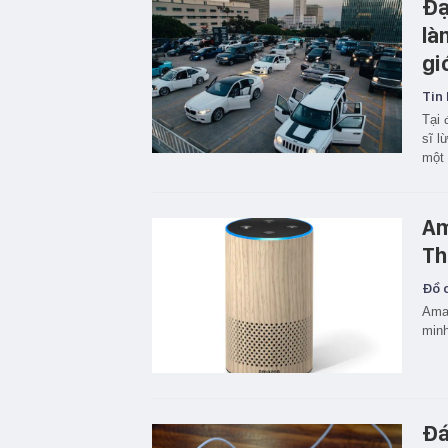
Đạ
là
gi
Tin 
Tại 
sĩ l
một 
Am
Th
Đồ c
Amaz
minh
Đá