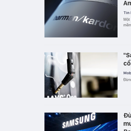
Am
Tin 
Một 
mềm 
"S
cổ
Mobi
Đừng
Đừ
mu