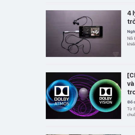
4 
tr
Ngh
Nổi 
khiế
[C
và
tr
Đồ c
Từ 
chuâ