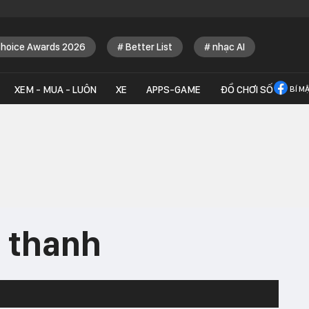
Choice Awards 2026
Better List
nhạc AI
XEM - MUA - LUÔN
XE
APPS-GAME
ĐỒ CHƠI SỐ
BÍ M
m thanh