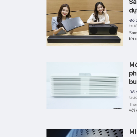
Sa
dự
Đồ c
trư
Sams
tới 
Mở
ph
bu
Đồ c
trư
Thêm
với 
Mi