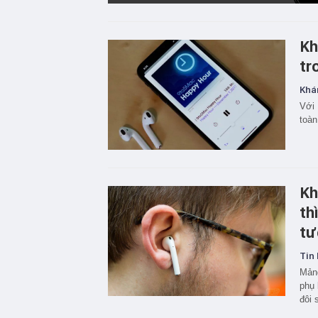
Kh
tr
Khá
Với 
toàn
Kh
th
tư
Tin 
Mảng
phụ 
đôi 