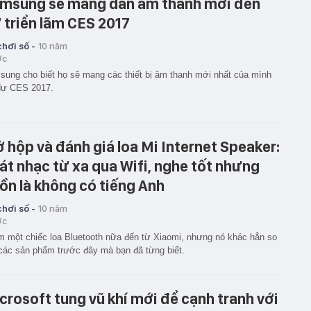
msung sẽ mang dàn âm thanh mới đến
 triển lãm CES 2017
hơi số -
10 năm
ớc
ung cho biết họ sẽ mang các thiết bị âm thanh mới nhất của mình
dự CES 2017.
 hộp và đánh giá loa Mi Internet Speaker:
át nhạc từ xa qua Wifi, nghe tốt nhưng
ồn là không có tiếng Anh
hơi số -
10 năm
ớc
 một chiếc loa Bluetooth nữa đến từ Xiaomi, nhưng nó khác hẳn so
các sản phẩm trước đây mà bạn đã từng biết.
crosoft tung vũ khí mới để cạnh tranh với