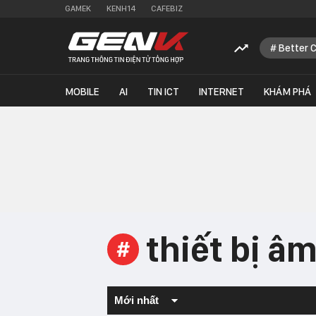
GAMEK
KENH14
CAFEBIZ
Better 
MOBILE
AI
TIN ICT
INTERNET
KHÁM PHÁ
thiết bị â
#
Mới nhất