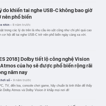
lý do khiến tai nghe USB-C không bao giờ
ở nên phổ biến
e nhìn -
8 năm trước
bật trong các lý do trên là nhu cầu èo uột cũng như chi phí quá cao
n cơ hội để tai nghe USB-C trở nên phổ biến ngày càng xa vời.
ES 2018] Dolby tiết lộ công nghệ Vision
 Atmos của họ sẽ được phổ biến rộng rãi
ong năm nay
hơi số -
9 năm trước
PC, TV, đến loa, console chơi game, hãy chuẩn bị tinh thần để thấy
̉n Dolby Atmos và Dolby Vision ở khắp mọi nơi đi!