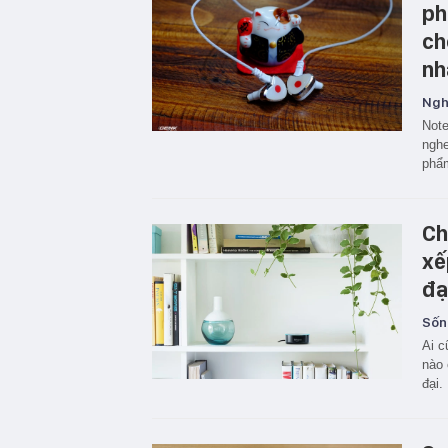
ph
ch
nh
Ngh
Note
nghe
phẩm
Ch
xế
đạ
Sốn
Ai c
nào 
đại.