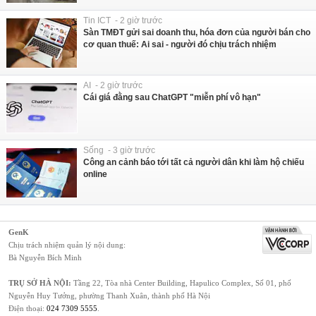
Tin ICT - 2 giờ trước
Sàn TMĐT gửi sai doanh thu, hóa đơn của người bán cho
cơ quan thuế: Ai sai - người đó chịu trách nhiệm
AI - 2 giờ trước
Cái giá đằng sau ChatGPT "miễn phí vô hạn"
Sống - 3 giờ trước
Công an cảnh báo tới tất cả người dân khi làm hộ chiếu
online
GenK
Chịu trách nhiệm quản lý nội dung:
Bà Nguyễn Bích Minh
TRỤ SỞ HÀ NỘI:
Tầng 22, Tòa nhà Center Building, Hapulico Complex, Số 01, phố
Nguyễn Huy Tưởng, phường Thanh Xuân, thành phố Hà Nội
Điện thoại:
024 7309 5555
.