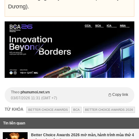
Dương).
Theo
phunumoi.net.vn
Copy link
03/07/2026 11:31 (GMT +7)
TỪ KHÓA
BETTER CHOICE AWARDS
BCA
BETTER CHOICE AWARDS 2026
Tin liên quan
Better Choice Awards 2026 mở màn, hành trình mùa thứ 4