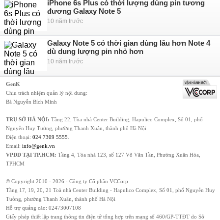
iPhone 6s Plus có thời lượng dùng pin tương
đương Galaxy Note 5
10 năm trước
Galaxy Note 5 có thời gian dùng lâu hơn Note 4
dù dung lượng pin nhỏ hơn
10 năm trước
GenK
Chịu trách nhiệm quản lý nội dung:
Bà Nguyễn Bích Minh
TRỤ SỞ HÀ NỘI:
Tầng 22, Tòa nhà Center Building, Hapulico Complex, Số 01, phố
Nguyễn Huy Tưởng, phường Thanh Xuân, thành phố Hà Nội
Điện thoại:
024 7309 5555
.
Email:
info@genk.vn
VPĐD TẠI TP.HCM:
Tầng 4, Tòa nhà 123, số 127 Võ Văn Tần, Phường Xuân Hòa,
TPHCM
© Copyright 2010 - 2026 - Công ty Cổ phần VCCorp
Tầng 17, 19, 20, 21 Toà nhà Center Building - Hapulico Complex, Số 01, phố Nguyễn Huy
Tưởng, phường Thanh Xuân, thành phố Hà Nội
Hỗ trợ quảng cáo:
02473007108
Giấy phép thiết lập trang thông tin điện tử tổng hợp trên mạng số 460/GP-TTĐT do Sở