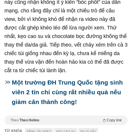
này cũng nhận không ít ý kiến "bóc phốt" của dân
mạng, cho rằng đây chỉ là một chiêu trò để câu
view, bởi vì không khó để nhận ra video này đã
được cắt ghép khéo léo để lừa người xem. Thứ
nhất, kẹo cao su và chocolate bọc đường không thể
thay thế da/da giả. Tiếp theo, vết cháy xém trên cả 3
chiếc túi giống nhau đến kỳ lạ, chưa kể miếng da
thay thế vừa vặn đến hoàn hảo kia có thể đã được
cắt ra từ chiếc túi lành lặn.
Một trường ĐH Trung Quốc tặng sinh
viên 2 tín chỉ cùng rất nhiều quà nếu
giảm cân thành công!
Theo
Theo Helino
Copy link
TỪ KHÓA
ĐĂNG TẢI VIDEO
KẸO CAO SU
DA CÁ SẤU