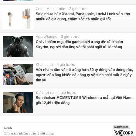
Xem - Mua - Luôn - 2 giờ trước
Sale chưa hết: Xiaomi, Panasonic, Lock&Lock vẫn còn
nhiều đồ gia dụng, chăm sóc cá nhân giá tốt
Apps/Games - 3 giờ trước
Chỉ vì nhầm một dấu gạch dưới trong tên tài khoản
Skyrim, người đàn ông vô tội phải ngồi tù 18 tháng
Khám phá - 4 giờ trước
Vứt nhầm tấm vé số trúng hơn 30 tỷ đồng vào thùng rác,
người đàn ông khiến cả công ty vệ sinh phải mất 2 ngày
tìm lại
Đồ chơi số - 4 giờ trước
Sennheiser MOMENTUM 5 Wireless ra mắt tại Việt Nam,
giá 12,49 triệu đồng
GenK
Chịu trách nhiệm quản lý nội dung: