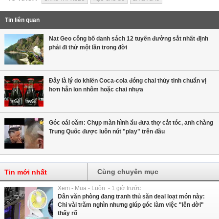
Tin liên quan
Nat Geo công bố danh sách 12 tuyến đường sắt nhất định
phải đi thử một lần trong đời
Đây là lý do khiến Coca-cola đóng chai thủy tinh chuẩn vị
hơn hẳn lon nhôm hoặc chai nhựa
Góc oái oăm: Chụp màn hình ẩu đưa thợ cắt tóc, anh chàng
Trung Quốc được luôn nút "play" trên đầu
Cùng chuyên mục
Tin mới nhất
Xem - Mua - Luôn - 1 giờ trước
Dân văn phòng đang tranh thủ săn deal loạt món này:
Chỉ vài trăm nghìn nhưng giúp góc làm việc "lên đời"
thấy rõ