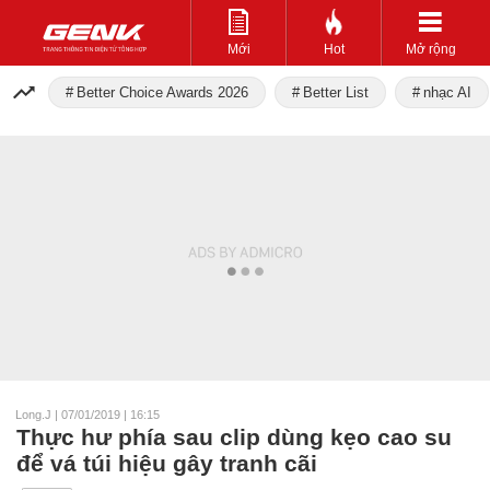
Mới
Hot
Mở rộng
Better Choice Awards 2026
Better List
nhạc AI
Long.J
|
07/01/2019 | 16:15
Thực hư phía sau clip dùng kẹo cao su
để vá túi hiệu gây tranh cãi